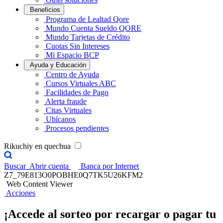
Beneficios
Programa de Lealtad Qore
Mundo Cuenta Sueldo QORE
Mundo Tarjetas de Crédito
Cuotas Sin Intereses
Mi Espacio BCP
Ayuda y Educación
Centro de Ayuda
Cursos Virtuales ABC
Facilidades de Pago
Alerta fraude
Citas Virtuales
Ubícanos
Procesos pendientes
Rikuchiy en quechua
Buscar
Abrir cuenta
Banca por Internet
Z7_79E813O0POBHE0Q7TK5U26KFM2
Web Content Viewer
Acciones
¡Accede al sorteo por recargar o pagar tu