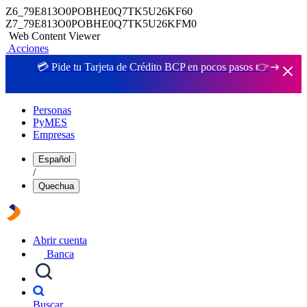
Z6_79E813O0POBHE0Q7TK5U26KF60
Z7_79E813O0POBHE0Q7TK5U26KFM0
Web Content Viewer
Acciones
💳 Pide tu Tarjeta de Crédito BCP en pocos pasos 👉
Personas
PyMES
Empresas
Español
/
Quechua
Abrir cuenta
Banca
Buscar