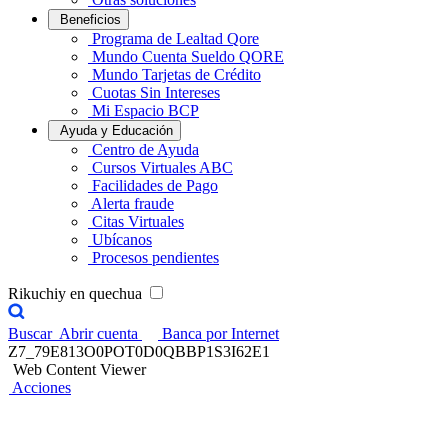
Beneficios
Programa de Lealtad Qore
Mundo Cuenta Sueldo QORE
Mundo Tarjetas de Crédito
Cuotas Sin Intereses
Mi Espacio BCP
Ayuda y Educación
Centro de Ayuda
Cursos Virtuales ABC
Facilidades de Pago
Alerta fraude
Citas Virtuales
Ubícanos
Procesos pendientes
Rikuchiy en quechua
Buscar
Abrir cuenta
Banca por Internet
Z7_79E813O0POT0D0QBBP1S3I62E1
Web Content Viewer
Acciones