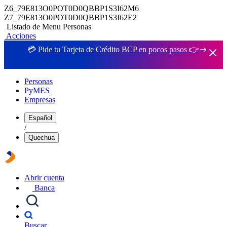
Z6_79E813O0POT0D0QBBP1S3I62M6
Z7_79E813O0POT0D0QBBP1S3I62E2
Listado de Menu Personas
Acciones
💳 Pide tu Tarjeta de Crédito BCP en pocos pasos 👉
Personas
PyMES
Empresas
Español
/
Quechua
Abrir cuenta
Banca
Buscar