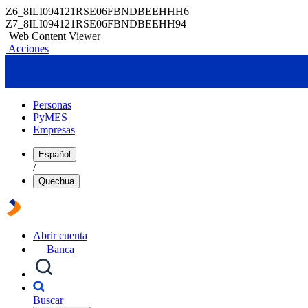
Z6_8ILI094121RSE06FBNDBEEHHH6
Z7_8ILI094121RSE06FBNDBEEHH94
Web Content Viewer
Acciones
Personas
PyMES
Empresas
Español
/
Quechua
Abrir cuenta
Banca
Buscar