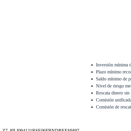
Inversión mínima 
Plazo mínimo reco
Saldo mínimo de p
Nivel de riesgo me
Rescata dinero sin 
Comisión unifica
Comisión de resca
Anexo del Prospecto Si
Prospecto Simplificado
Z7_8ILI094121RSE06FBNDBEEHH97