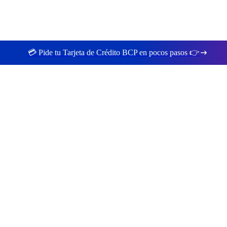
💳 Pide tu Tarjeta de Crédito BCP en pocos pasos 👉