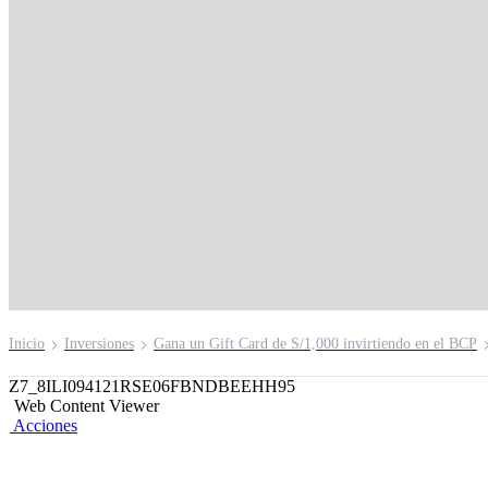
Credicorp Capital
Moderado VCS FMI
Invierte hasta 25% en acciones locales (renta variable
fija: Depósito a plazo, certificados bancarios y bonos.
Inicio
Inversiones
Gana un Gift Card de S/1,000 invirtiendo en el BCP
Z7_8ILI094121RSE06FBNDBEEHH95
Web Content Viewer
Acciones