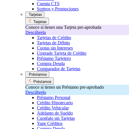
Cuenta CTS
Sorteos y Promociones
Tarjetas
Tarjetas
Conoce si tienes una Tarjeta pre-aprobada
Descúbrela
Tarjetas de Crédito
Tarjetas de Débito
Cuotas sin Intereses
Upgrade Tarjeta de Crédito
Préstamo Tarjetero
Compra Deuda
Comparador de Tarjetas
Préstamos
Préstamos
Conoce si tienes un Préstamo pre-aprobado
Descúbrelo
Préstamo Personal
Crédito Hipotecario
Crédito Vehicular
Adelanto de Sueldo
Cuotéalo sin Tarjetas
Yape Créditos
Compra Deuda