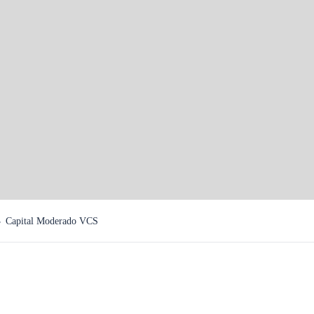
V
) y en renta
Capital Moderado VCS