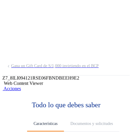
Deuda Corporativa
Soles FMIV
Gana un Gift Card de S/1,000 invirtiendo en el BCP
Z7_8ILI094121RSE06FBNDBEEH9E2
Web Content Viewer
Acciones
Todo lo que debes saber
Características
Documentos y solicitudes