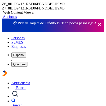
Z6_8ILI094121RSE06FBNDBEEH9M0
Z7_8ILI094121RSE06FBNDBEEH9M3
Web Content Viewer
Acciones
💳 Pide tu Tarjeta de Crédito BCP en pocos pasos 👉
Personas
PyMES
Empresas
Español
/
Quechua
Abrir cuenta
Banca
Buscar