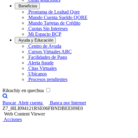
Beneficios
Programa de Lealtad Qore
Mundo Cuenta Sueldo QORE
Mundo Tarjetas de Crédito
Cuotas Sin Intereses
Mi Espacio BCP
Ayuda y Educación
Centro de Ayuda
Cursos Virtuales ABC
Facilidades de Pago
Alerta fraude
Citas Virtuales
Ubícanos
Procesos pendientes
Rikuchiy en quechua
Buscar
Abrir cuenta
Banca por Internet
Z7_8ILI094121RSE06FBNDBEEH9E0
Web Content Viewer
Acciones
Credicorp Capital