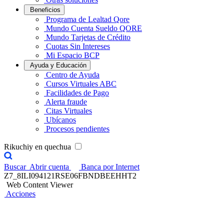
Beneficios
Programa de Lealtad Qore
Mundo Cuenta Sueldo QORE
Mundo Tarjetas de Crédito
Cuotas Sin Intereses
Mi Espacio BCP
Ayuda y Educación
Centro de Ayuda
Cursos Virtuales ABC
Facilidades de Pago
Alerta fraude
Citas Virtuales
Ubícanos
Procesos pendientes
Rikuchiy en quechua
Buscar
Abrir cuenta
Banca por Internet
Z7_8ILI094121RSE06FBNDBEEHHT2
Web Content Viewer
Acciones
Credicorp Capital