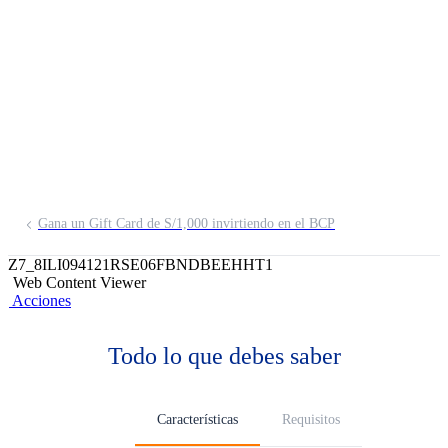
Conservador
Liquidez Soles
FMIV
Gana un Gift Card de S/1,000 invirtiendo en el BCP
Z7_8ILI094121RSE06FBNDBEEHHT1
Web Content Viewer
Acciones
Todo lo que debes saber
Características
Requisitos