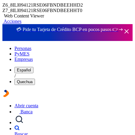
Z6_8ILI094121RSE06FBNDBEEHHD2
Z7_8ILI094121RSE06FBNDBEEHHT0
Web Content Viewer
Acciones
💳 Pide tu Tarjeta de Crédito BCP en pocos pasos 👉
Personas
PyMES
Empresas
Español
/
Quechua
Abrir cuenta
Banca
Buscar