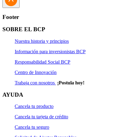
Solicitud de Traspaso
Solicitud de Actualización Jurídica
Footer
Solicitud de Actualización Natural
SOBRE EL BCP
Solicitud de Rescate
Nuestra historia y principios
Solicitud de Rescate Programado
Información para inversionistas BCP
Solicitud de Suscripción
Responsabilidad Social BCP
Centro de Innovación
Solicitud de Suscripción Programada
Trabaja con nosotros
¡Postula hoy!
Solicitud de Transferencia
AYUDA
Cancela tu producto
Cancela tu tarjeta de crédito
Cancela tu seguro