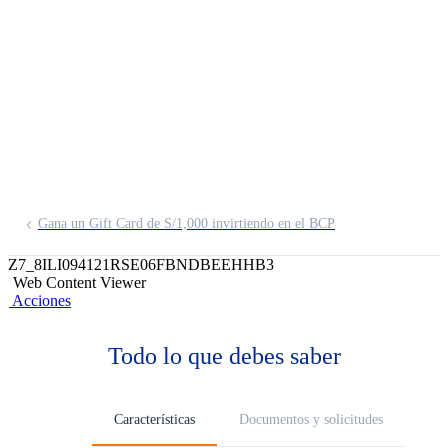
Conservador Corto
Plazo Soles
Invierte en depósitos a plazo y bonos de
las mejores entidades del sistema
financiero peruano.
Gana un Gift Card de S/1,000 invirtiendo en el BCP
Z7_8ILI094121RSE06FBNDBEEHHB3
Web Content Viewer
Acciones
Todo lo que debes saber
Características
Documentos y solicitudes