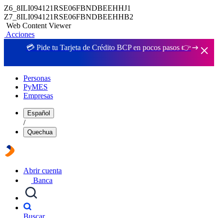
Z6_8ILI094121RSE06FBNDBEEHHJ1
Z7_8ILI094121RSE06FBNDBEEHHB2
Web Content Viewer
Acciones
💳 Pide tu Tarjeta de Crédito BCP en pocos pasos 👉
Personas
PyMES
Empresas
Español
/
Quechua
Abrir cuenta
Banca
Buscar