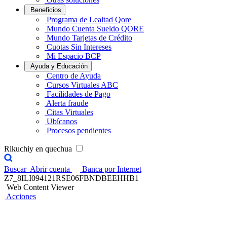
Beneficios
Programa de Lealtad Qore
Mundo Cuenta Sueldo QORE
Mundo Tarjetas de Crédito
Cuotas Sin Intereses
Mi Espacio BCP
Ayuda y Educación
Centro de Ayuda
Cursos Virtuales ABC
Facilidades de Pago
Alerta fraude
Citas Virtuales
Ubícanos
Procesos pendientes
Rikuchiy en quechua
Buscar
Abrir cuenta
Banca por Internet
Z7_8ILI094121RSE06FBNDBEEHHB1
Web Content Viewer
Acciones
Credicorp Capital