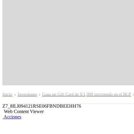
Credicorp Capital
Conservador Corto P
Dólares FMIV
Invierte en depósitos a plazo y bonos de las mejores e
sistema financiero peruano.
Inicio
Inversiones
Gana un Gift Card de S/1,000 invirtiendo en el BCP
Z7_8ILI094121RSE06FBNDBEEHH76
Web Content Viewer
Acciones