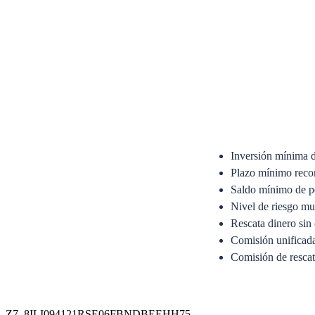
Inversión mínima 
Plazo mínimo reco
Saldo mínimo de p
Nivel de riesgo mu
Rescata dinero sin 
Comisión unifica
Comisión de resca
Anexo del Prospecto Si
Prospecto Simplificado
Z7_8ILI094121RSE06FBNDBEEHH75