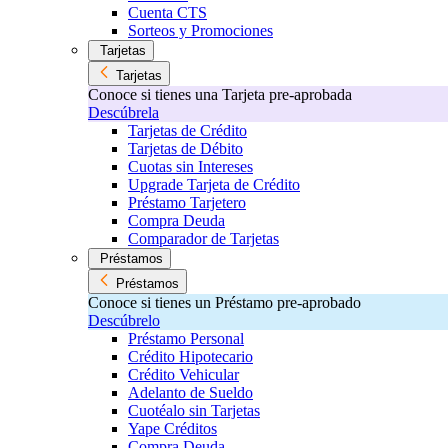
Cuenta CTS
Sorteos y Promociones
Tarjetas
Tarjetas
Conoce si tienes una Tarjeta pre-aprobada
Descúbrela
Tarjetas de Crédito
Tarjetas de Débito
Cuotas sin Intereses
Upgrade Tarjeta de Crédito
Préstamo Tarjetero
Compra Deuda
Comparador de Tarjetas
Préstamos
Préstamos
Conoce si tienes un Préstamo pre-aprobado
Descúbrelo
Préstamo Personal
Crédito Hipotecario
Crédito Vehicular
Adelanto de Sueldo
Cuotéalo sin Tarjetas
Yape Créditos
Compra Deuda