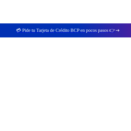
💳 Pide tu Tarjeta de Crédito BCP en pocos pasos 👉