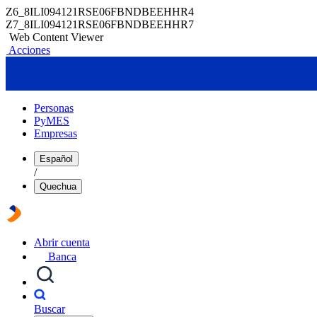
Z6_8ILI094121RSE06FBNDBEEHHR4
Z7_8ILI094121RSE06FBNDBEEHHR7
Web Content Viewer
Acciones
Personas
PyMES
Empresas
Español
/
Quechua
Abrir cuenta
Banca
Buscar