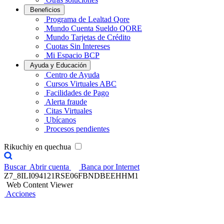
Beneficios
Programa de Lealtad Qore
Mundo Cuenta Sueldo QORE
Mundo Tarjetas de Crédito
Cuotas Sin Intereses
Mi Espacio BCP
Ayuda y Educación
Centro de Ayuda
Cursos Virtuales ABC
Facilidades de Pago
Alerta fraude
Citas Virtuales
Ubícanos
Procesos pendientes
Rikuchiy en quechua
Buscar
Abrir cuenta
Banca por Internet
Z7_8ILI094121RSE06FBNDBEEHHM1
Web Content Viewer
Acciones
Credicorp Capital