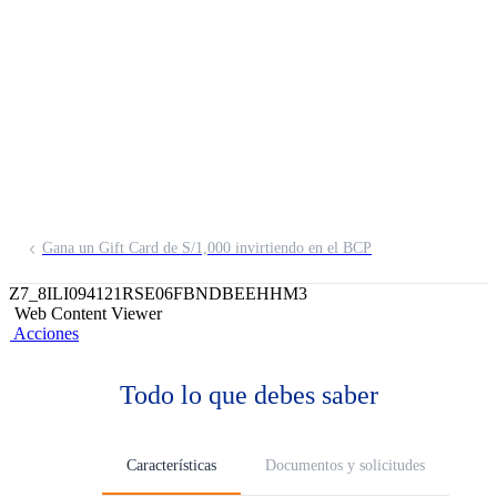
Acciones Global
FMIV
Invierte hasta 100% en acciones del
mundo (renta variable)
Gana un Gift Card de S/1,000 invirtiendo en el BCP
Z7_8ILI094121RSE06FBNDBEEHHM3
Web Content Viewer
Acciones
Todo lo que debes saber
Características
Documentos y solicitudes