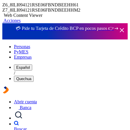
Z6_8ILI094121RSE06FBNDBEEHH61
Z7_8ILI094121RSE06FBNDBEEHHM2
Web Content Viewer
Acciones
💳 Pide tu Tarjeta de Crédito BCP en pocos pasos 👉
Personas
PyMES
Empresas
Español
/
Quechua
Abrir cuenta
Banca
Buscar