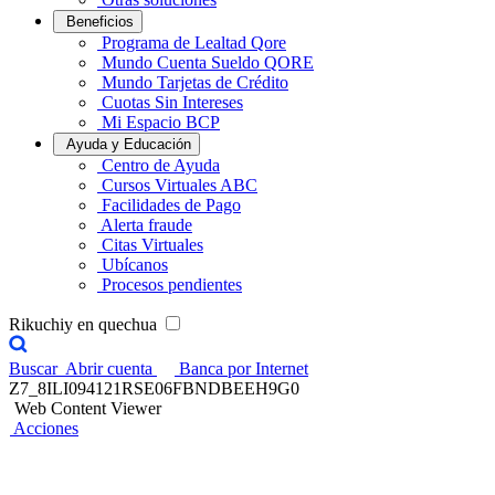
Beneficios
Programa de Lealtad Qore
Mundo Cuenta Sueldo QORE
Mundo Tarjetas de Crédito
Cuotas Sin Intereses
Mi Espacio BCP
Ayuda y Educación
Centro de Ayuda
Cursos Virtuales ABC
Facilidades de Pago
Alerta fraude
Citas Virtuales
Ubícanos
Procesos pendientes
Rikuchiy en quechua
Buscar
Abrir cuenta
Banca por Internet
Z7_8ILI094121RSE06FBNDBEEH9G0
Web Content Viewer
Acciones
Credicorp Capital