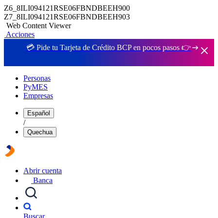
Z6_8ILI094121RSE06FBNDBEEH900
Z7_8ILI094121RSE06FBNDBEEH903
Web Content Viewer
Acciones
💳 Pide tu Tarjeta de Crédito BCP en pocos pasos 👉
Personas
PyMES
Empresas
Español
/
Quechua
Abrir cuenta
Banca
Buscar