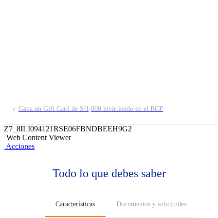
Acciones Europa
FMIV
Gana un Gift Card de S/1,000 invirtiendo en el BCP
Z7_8ILI094121RSE06FBNDBEEH9G2
Web Content Viewer
Acciones
Todo lo que debes saber
Características
Documentos y solicitudes