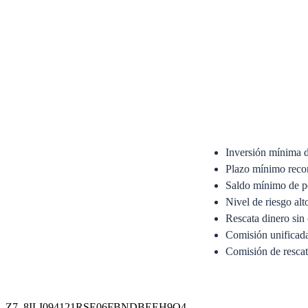
Inversión mínima 
Plazo mínimo reco
Saldo mínimo de p
Nivel de riesgo alt
Rescata dinero sin 
Comisión unifica
Comisión de resca
Anexo del Prospecto Si
Prospecto Simplificado
Z7_8ILI094121RSE06FBNDBEEH9O4