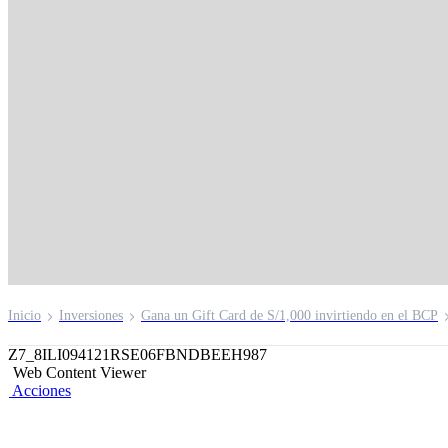
Credicorp Capital
Acciones Estados Un
FMIV
Inicio
Inversiones
Gana un Gift Card de S/1,000 invirtiendo en el BCP
Z7_8ILI094121RSE06FBNDBEEH987
Web Content Viewer
Acciones