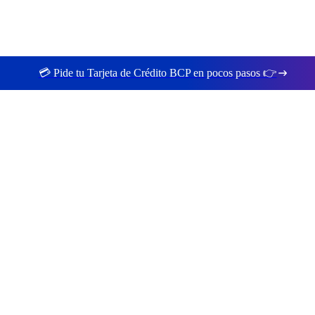
💳 Pide tu Tarjeta de Crédito BCP en pocos pasos 👉