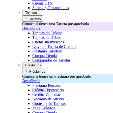
Cuenta CTS
Sorteos y Promociones
Tarjetas
Tarjetas
Conoce si tienes una Tarjeta pre-aprobada
Descúbrela
Tarjetas de Crédito
Tarjetas de Débito
Cuotas sin Intereses
Upgrade Tarjeta de Crédito
Préstamo Tarjetero
Compra Deuda
Comparador de Tarjetas
Préstamos
Préstamos
Conoce si tienes un Préstamo pre-aprobado
Descúbrelo
Préstamo Personal
Crédito Hipotecario
Crédito Vehicular
Adelanto de Sueldo
Cuotéalo sin Tarjetas
Yape Créditos
Compra Deuda