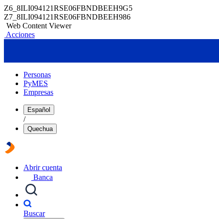
Z6_8ILI094121RSE06FBNDBEEH9G5
Z7_8ILI094121RSE06FBNDBEEH986
Web Content Viewer
Acciones
Personas
PyMES
Empresas
Español
/
Quechua
Abrir cuenta
Banca
Buscar