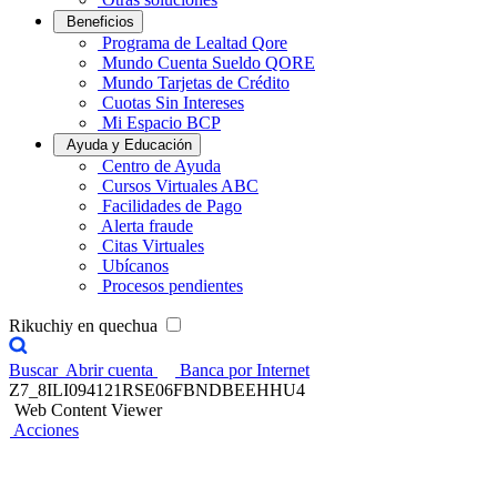
Beneficios
Programa de Lealtad Qore
Mundo Cuenta Sueldo QORE
Mundo Tarjetas de Crédito
Cuotas Sin Intereses
Mi Espacio BCP
Ayuda y Educación
Centro de Ayuda
Cursos Virtuales ABC
Facilidades de Pago
Alerta fraude
Citas Virtuales
Ubícanos
Procesos pendientes
Rikuchiy en quechua
Buscar
Abrir cuenta
Banca por Internet
Z7_8ILI094121RSE06FBNDBEEHHU4
Web Content Viewer
Acciones
Credicorp Capital