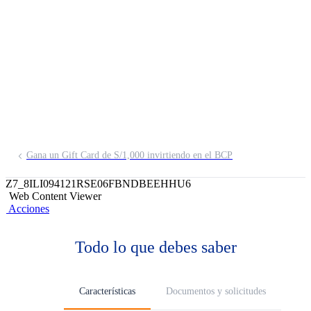
Acciones FMIV
Invierte hasta 100% en acciones locales
(renta variable) brindándote todo el
beneficio de la diversificación.
Gana un Gift Card de S/1,000 invirtiendo en el BCP
Z7_8ILI094121RSE06FBNDBEEHHU6
Web Content Viewer
Acciones
Todo lo que debes saber
Características
Documentos y solicitudes