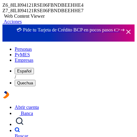
Z6_8ILI094121RSE06FBNDBEEHHE4
Z7_8ILI094121RSE06FBNDBEEHHE7
Web Content Viewer
Acciones
💳 Pide tu Tarjeta de Crédito BCP en pocos pasos 👉
Personas
PyMES
Empresas
Español
/
Quechua
Abrir cuenta
Banca
Buscar