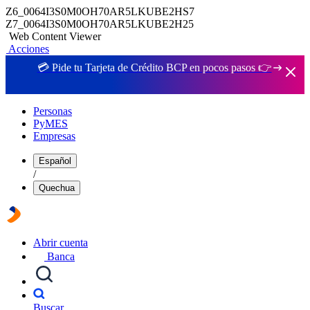
Z6_0064I3S0M0OH70AR5LKUBE2HS7
Z7_0064I3S0M0OH70AR5LKUBE2H25
Web Content Viewer
Acciones
💳 Pide tu Tarjeta de Crédito BCP en pocos pasos 👉
Personas
PyMES
Empresas
Español
/
Quechua
Abrir cuenta
Banca
Buscar