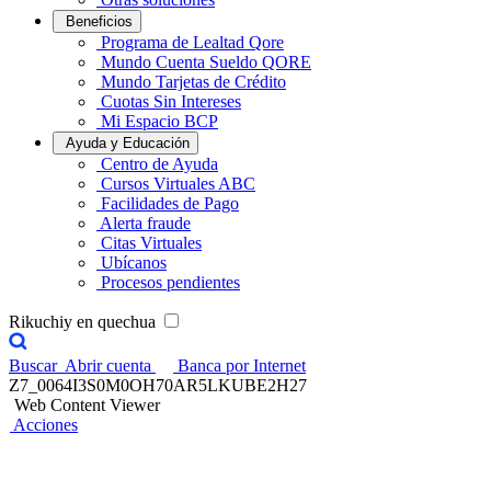
Beneficios
Programa de Lealtad Qore
Mundo Cuenta Sueldo QORE
Mundo Tarjetas de Crédito
Cuotas Sin Intereses
Mi Espacio BCP
Ayuda y Educación
Centro de Ayuda
Cursos Virtuales ABC
Facilidades de Pago
Alerta fraude
Citas Virtuales
Ubícanos
Procesos pendientes
Rikuchiy en quechua
Buscar
Abrir cuenta
Banca por Internet
Z7_0064I3S0M0OH70AR5LKUBE2H27
Web Content Viewer
Acciones
Credicorp Capital