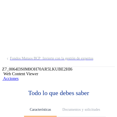
Visión III FMIV
Invierte en el mercado extranjero como
mínimo 50% del portafolio y su política
de inversión establece como máximo
90% de renta variable.
Fondos Mutuos BCP: Invierte con la gestión de expertos
Z7_0064I3S0M0OH70AR5LKUBE2HI6
Web Content Viewer
Acciones
Todo lo que debes saber
Características
Documentos y solicitudes