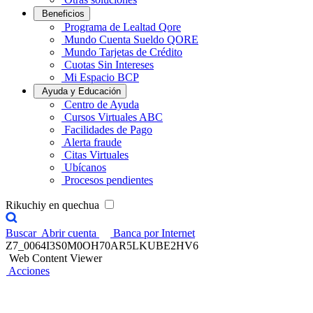
Beneficios
Programa de Lealtad Qore
Mundo Cuenta Sueldo QORE
Mundo Tarjetas de Crédito
Cuotas Sin Intereses
Mi Espacio BCP
Ayuda y Educación
Centro de Ayuda
Cursos Virtuales ABC
Facilidades de Pago
Alerta fraude
Citas Virtuales
Ubícanos
Procesos pendientes
Rikuchiy en quechua
Buscar
Abrir cuenta
Banca por Internet
Z7_0064I3S0M0OH70AR5LKUBE2HV6
Web Content Viewer
Acciones
Credicorp Capital