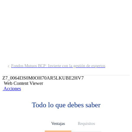
Visión I FMIV
Invierte en el mercado extranjero como
mínimo 50% del portafolio y su política
de inversión establece como máximo
15% de renta variable.
Fondos Mutuos BCP: Invierte con la gestión de expertos
Z7_0064I3S0M0OH70AR5LKUBE2HV7
Web Content Viewer
Acciones
Todo lo que debes saber
Ventajas
Requisitos