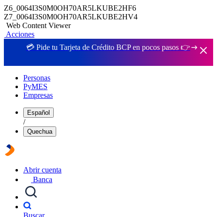
Z6_0064I3S0M0OH70AR5LKUBE2HF6
Z7_0064I3S0M0OH70AR5LKUBE2HV4
Web Content Viewer
Acciones
💳 Pide tu Tarjeta de Crédito BCP en pocos pasos 👉
Personas
PyMES
Empresas
Español
/
Quechua
Abrir cuenta
Banca
Buscar