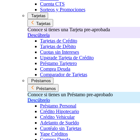
Cuenta CTS
Sorteos y Promociones
Tarjetas
Tarjetas
Conoce si tienes una Tarjeta pre-aprobada
Descúbrela
Tarjetas de Crédito
Tarjetas de Débito
Cuotas sin Intereses
Upgrade Tarjeta de Crédito
Préstamo Tarjetero
Compra Deuda
Comparador de Tarjetas
Préstamos
Préstamos
Conoce si tienes un Préstamo pre-aprobado
Descúbrelo
Préstamo Personal
Crédito Hipotecario
Crédito Vehicular
Adelanto de Sueldo
Cuotéalo sin Tarjetas
Yape Créditos
Compra Deuda