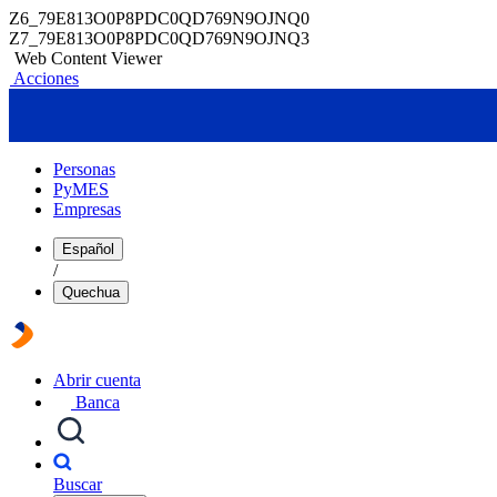
Z6_79E813O0P8PDC0QD769N9OJNQ0
Z7_79E813O0P8PDC0QD769N9OJNQ3
Web Content Viewer
Acciones
Personas
PyMES
Empresas
Español
/
Quechua
Abrir cuenta
Banca
Buscar