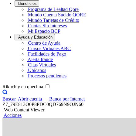
Beneficios
Programa de Lealtad Qore
Mundo Cuenta Sueldo QORE
Mundo Tarjetas de Crédito
Cuotas Sin Intereses
Mi Espacio BCP
Ayuda y Educación
Centro de Ayuda
Cursos Virtuales ABC
Facilidades de Pago
Alerta fraude
Citas Virtuales
Ubícanos
Procesos pendientes
Rikuchiy en quechua
Buscar
Abrir cuenta
Banca por Internet
Z7_79E813O0P8PDC0QD769N9OJN60
Web Content Viewer
Acciones