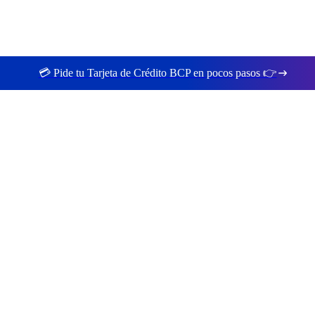
💳 Pide tu Tarjeta de Crédito BCP en pocos pasos 👉