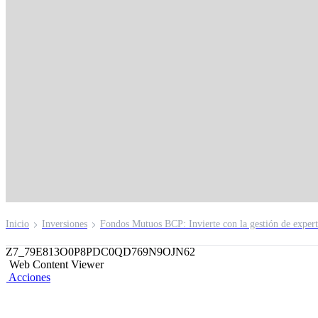
Credicorp Capital D
High Yield Global
Inicio
Inversiones
Fondos Mutuos BCP: Invierte con la gestión de exper
Z7_79E813O0P8PDC0QD769N9OJN62
Web Content Viewer
Acciones