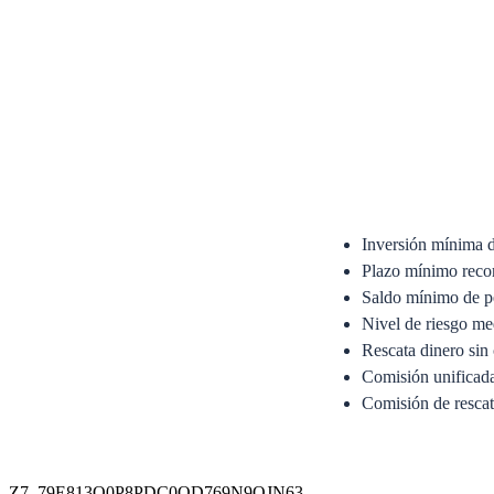
Inversión mínima 
Plazo mínimo reco
Saldo mínimo de p
Nivel de riesgo me
Rescata dinero sin 
Comisión unifica
Comisión de resca
Anexo del Prospecto Si
Prospecto Simplificado
Z7_79E813O0P8PDC0QD769N9OJN63