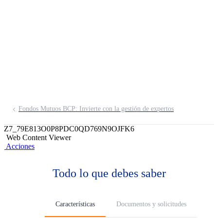
Deuda Corporativa
Soles FMIV
Fondos Mutuos BCP: Invierte con la gestión de expertos
Z7_79E813O0P8PDC0QD769N9OJFK6
Web Content Viewer
Acciones
Todo lo que debes saber
Características
Documentos y solicitudes