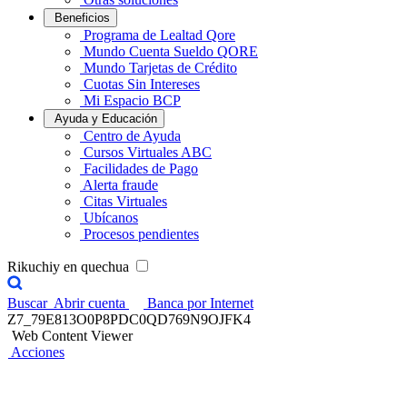
Beneficios
Programa de Lealtad Qore
Mundo Cuenta Sueldo QORE
Mundo Tarjetas de Crédito
Cuotas Sin Intereses
Mi Espacio BCP
Ayuda y Educación
Centro de Ayuda
Cursos Virtuales ABC
Facilidades de Pago
Alerta fraude
Citas Virtuales
Ubícanos
Procesos pendientes
Rikuchiy en quechua
Buscar
Abrir cuenta
Banca por Internet
Z7_79E813O0P8PDC0QD769N9OJFK4
Web Content Viewer
Acciones
Credicorp Capital