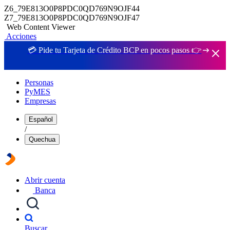
Z6_79E813O0P8PDC0QD769N9OJF44
Z7_79E813O0P8PDC0QD769N9OJF47
Web Content Viewer
Acciones
💳 Pide tu Tarjeta de Crédito BCP en pocos pasos 👉
Personas
PyMES
Empresas
Español
/
Quechua
Abrir cuenta
Banca
Buscar