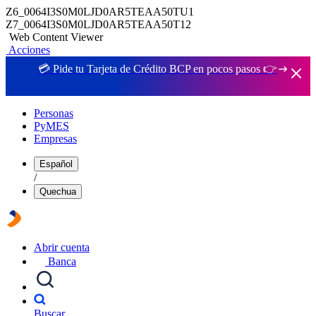
Z6_0064I3S0M0LJD0AR5TEAA50TU1
Z7_0064I3S0M0LJD0AR5TEAA50T12
Web Content Viewer
Acciones
💳 Pide tu Tarjeta de Crédito BCP en pocos pasos 👉
Personas
PyMES
Empresas
Español
/
Quechua
Abrir cuenta
Banca
Buscar