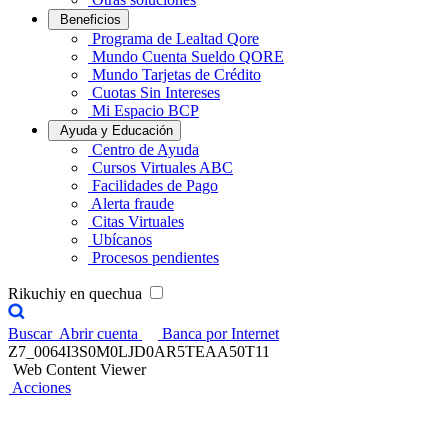
Beneficios
Programa de Lealtad Qore
Mundo Cuenta Sueldo QORE
Mundo Tarjetas de Crédito
Cuotas Sin Intereses
Mi Espacio BCP
Ayuda y Educación
Centro de Ayuda
Cursos Virtuales ABC
Facilidades de Pago
Alerta fraude
Citas Virtuales
Ubícanos
Procesos pendientes
Rikuchiy en quechua
Buscar
Abrir cuenta
Banca por Internet
Z7_0064I3S0M0LJD0AR5TEAA50T11
Web Content Viewer
Acciones
Credicorp Capital