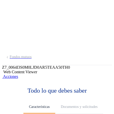
Conservador Corto
Plazo Dólares FMIV
Invierte en depósitos a plazo y bonos de
las mejores entidades del sistema
financiero peruano.
Fondos mutuos
Z7_0064I3S0M0LJD0AR5TEAA50TH0
Web Content Viewer
Acciones
Todo lo que debes saber
Características
Documentos y solicitudes