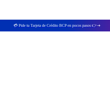
💳 Pide tu Tarjeta de Crédito BCP en pocos pasos 👉