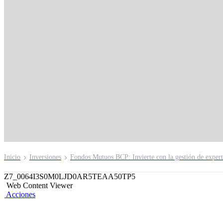
Credicorp Capital
Conservador Median
Plazo Soles FMIV
Invierte en depósitos a plazo, bonos y certificados ban
mejores entidades del sistema financiero peruano.
Inicio
Inversiones
Fondos Mutuos BCP: Invierte con la gestión de exper
Z7_0064I3S0M0LJD0AR5TEAA50TP5
Web Content Viewer
Acciones