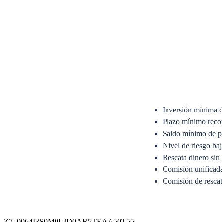
Inversión mínima 
Plazo mínimo reco
Saldo mínimo de p
Nivel de riesgo ba
Rescata dinero sin 
Comisión unifica
Comisión de resca
Anexo del Prospecto Si
Prospecto Simplificado
Z7_0064I3S0M0LJD0AR5TEAA50T55