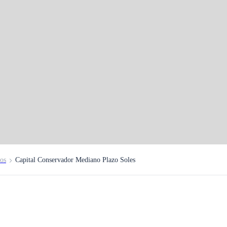
o
carios de las
tos
Capital Conservador Mediano Plazo Soles