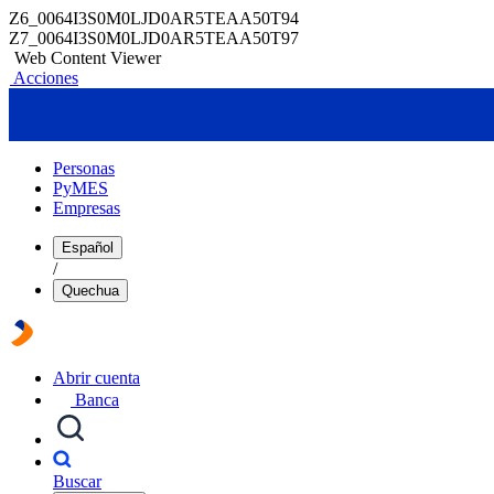
Z6_0064I3S0M0LJD0AR5TEAA50T94
Z7_0064I3S0M0LJD0AR5TEAA50T97
Web Content Viewer
Acciones
Personas
PyMES
Empresas
Español
/
Quechua
Abrir cuenta
Banca
Buscar