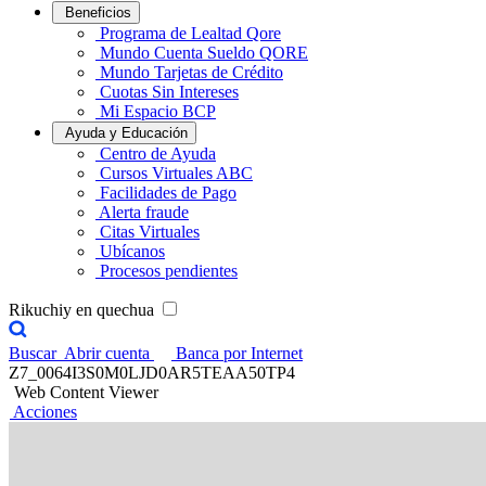
Beneficios
Programa de Lealtad Qore
Mundo Cuenta Sueldo QORE
Mundo Tarjetas de Crédito
Cuotas Sin Intereses
Mi Espacio BCP
Ayuda y Educación
Centro de Ayuda
Cursos Virtuales ABC
Facilidades de Pago
Alerta fraude
Citas Virtuales
Ubícanos
Procesos pendientes
Rikuchiy en quechua
Buscar
Abrir cuenta
Banca por Internet
Z7_0064I3S0M0LJD0AR5TEAA50TP4
Web Content Viewer
Acciones