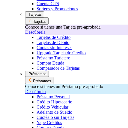
Cuenta CTS
Sorteos y Promociones
Tarjetas
Tarjetas
Conoce si tienes una Tarjeta pre-aprobada
Descúbrela
Tarjetas de Crédito
Tarjetas de Débito
Cuotas sin Intereses
Upgrade Tarjeta de Crédito
Préstamo Tarjetero
Compra Deuda
Comparador de Tarjetas
Préstamos
Préstamos
Conoce si tienes un Préstamo pre-aprobado
Descúbrelo
Préstamo Personal
Crédito Hipotecario
Crédito Vehicular
Adelanto de Sueldo
Cuotéalo sin Tarjetas
Yape Créditos
Compra Deuda