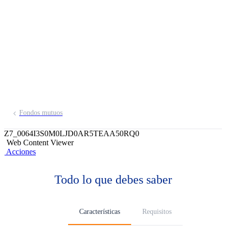
Conservador
Liquidez Dólares
FMIV
Invierte exclusivamente en depósitos a
plazo en dólares de las mejores
entidades del sistema financiero
peruano.
Fondos mutuos
Z7_0064I3S0M0LJD0AR5TEAA50RQ0
Web Content Viewer
Acciones
Todo lo que debes saber
Características
Requisitos