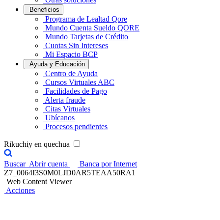
Beneficios
Programa de Lealtad Qore
Mundo Cuenta Sueldo QORE
Mundo Tarjetas de Crédito
Cuotas Sin Intereses
Mi Espacio BCP
Ayuda y Educación
Centro de Ayuda
Cursos Virtuales ABC
Facilidades de Pago
Alerta fraude
Citas Virtuales
Ubícanos
Procesos pendientes
Rikuchiy en quechua
Buscar
Abrir cuenta
Banca por Internet
Z7_0064I3S0M0LJD0AR5TEAA50RA1
Web Content Viewer
Acciones
Credicorp Capital