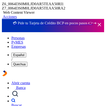
Z6_0064I3S0M0LJD0AR5TEAA50RI1
Z7_0064I3S0M0LJD0AR5TEAA50RA2
Web Content Viewer
Acciones
💳 Pide tu Tarjeta de Crédito BCP en pocos pasos 👉
Personas
PyMES
Empresas
Español
/
Quechua
Abrir cuenta
Banca
Buscar