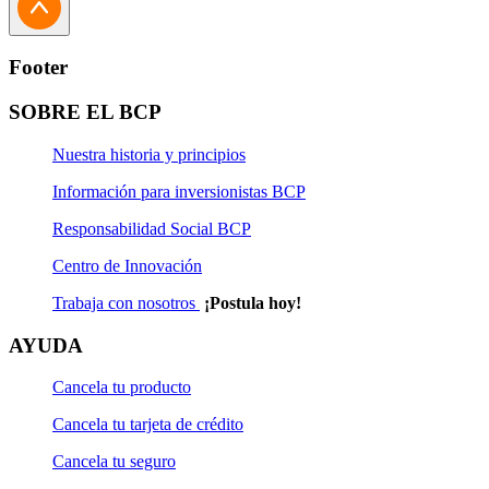
Solicitud de Traspaso
Solicitud de Actualización Jurídica
Footer
Solicitud de Actualización Natural
SOBRE EL BCP
Solicitud de Rescate
Nuestra historia y principios
Solicitud de Rescate Programado
Información para inversionistas BCP
Responsabilidad Social BCP
Solicitud de Suscripción
Centro de Innovación
Solicitud de Suscripción Programada
Trabaja con nosotros
¡Postula hoy!
Solicitud de Transferencia
AYUDA
Cancela tu producto
Cancela tu tarjeta de crédito
Cancela tu seguro