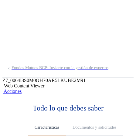
Acciones FMIV
Invierte hasta 100% en acciones locales
(renta variable) brindándote todo el
beneficio de la diversificación.
Fondos Mutuos BCP: Invierte con la gestión de expertos
Z7_0064I3S0M0OH70AR5LKUBE2M91
Web Content Viewer
Acciones
Todo lo que debes saber
Características
Documentos y solicitudes