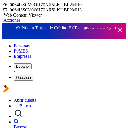
Z6_0064I3S0M0OH70AR5LKUBE2MH0
Z7_0064I3S0M0OH70AR5LKUBE2MH3
Web Content Viewer
Acciones
💳 Pide tu Tarjeta de Crédito BCP en pocos pasos 👉
Personas
PyMES
Empresas
Español
/
Quechua
Abrir cuenta
Banca
Buscar