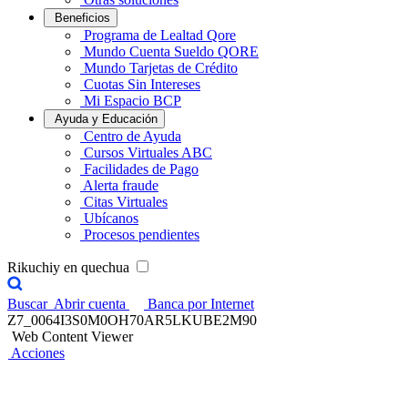
Beneficios
Programa de Lealtad Qore
Mundo Cuenta Sueldo QORE
Mundo Tarjetas de Crédito
Cuotas Sin Intereses
Mi Espacio BCP
Ayuda y Educación
Centro de Ayuda
Cursos Virtuales ABC
Facilidades de Pago
Alerta fraude
Citas Virtuales
Ubícanos
Procesos pendientes
Rikuchiy en quechua
Buscar
Abrir cuenta
Banca por Internet
Z7_0064I3S0M0OH70AR5LKUBE2M90
Web Content Viewer
Acciones
Credicorp Capital