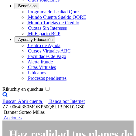
Beneficios
Programa de Lealtad Qore
Mundo Cuenta Sueldo QORE
Mundo Tarjetas de Crédito
Cuotas Sin Intereses
Mi Espacio BCP
Ayuda y Educación
Centro de Ayuda
Cursos Virtuales ABC
Facilidades de Pago
Alerta fraude
Citas Virtuales
Ubícanos
Procesos pendientes
Rikuchiy en quechua
Buscar
Abrir cuenta
Banca por Internet
Z7_0064I3S0MOKP50Q8L13DKD2GS0
Banner Sorteo Millas
Acciones
Haz realidad tus planes de