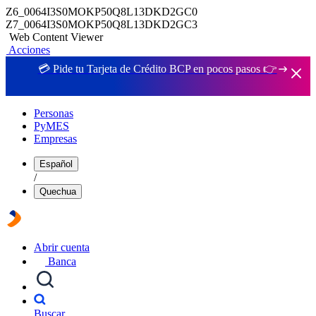
Z6_0064I3S0MOKP50Q8L13DKD2GC0
Z7_0064I3S0MOKP50Q8L13DKD2GC3
Web Content Viewer
Acciones
💳 Pide tu Tarjeta de Crédito BCP en pocos pasos 👉
Personas
PyMES
Empresas
Español
/
Quechua
Abrir cuenta
Banca
Buscar