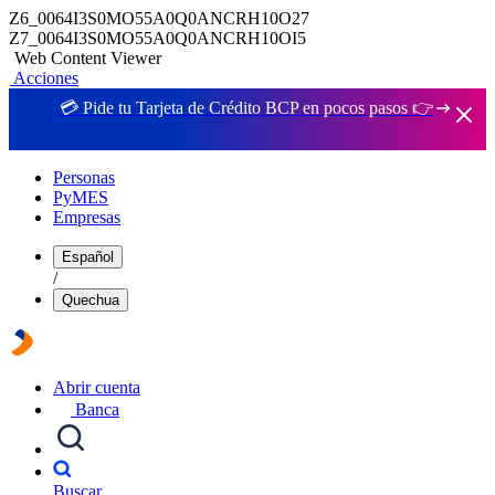
Z6_0064I3S0MO55A0Q0ANCRH10O27
Z7_0064I3S0MO55A0Q0ANCRH10OI5
Web Content Viewer
Acciones
💳 Pide tu Tarjeta de Crédito BCP en pocos pasos 👉
Personas
PyMES
Empresas
Español
/
Quechua
Abrir cuenta
Banca
Buscar