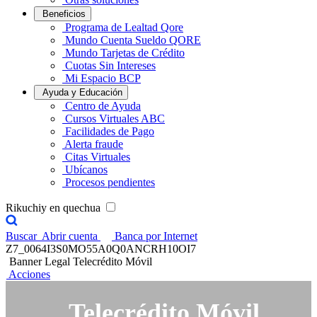
Beneficios
Programa de Lealtad Qore
Mundo Cuenta Sueldo QORE
Mundo Tarjetas de Crédito
Cuotas Sin Intereses
Mi Espacio BCP
Ayuda y Educación
Centro de Ayuda
Cursos Virtuales ABC
Facilidades de Pago
Alerta fraude
Citas Virtuales
Ubícanos
Procesos pendientes
Rikuchiy en quechua
Buscar
Abrir cuenta
Banca por Internet
Z7_0064I3S0MO55A0Q0ANCRH10OI7
Banner Legal Telecrédito Móvil
Acciones
Telecrédito Móvil