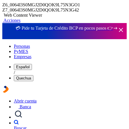
Z6_0064I3S0MGJ2D0QOK9L75N3GO1
Z7_0064I3S0MGJ2D0QOK9L75N3G42
Web Content Viewer
Acciones
💳 Pide tu Tarjeta de Crédito BCP en pocos pasos 👉
Personas
PyMES
Empresas
Español
/
Quechua
Abrir cuenta
Banca
Buscar