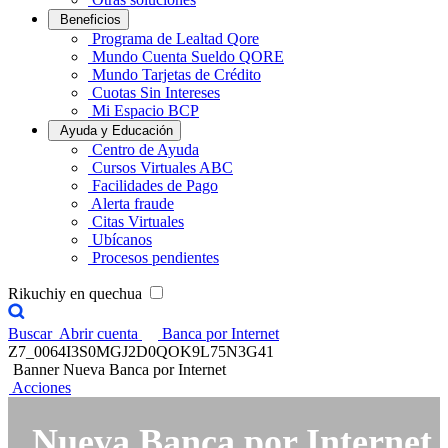
Beneficios
Programa de Lealtad Qore
Mundo Cuenta Sueldo QORE
Mundo Tarjetas de Crédito
Cuotas Sin Intereses
Mi Espacio BCP
Ayuda y Educación
Centro de Ayuda
Cursos Virtuales ABC
Facilidades de Pago
Alerta fraude
Citas Virtuales
Ubícanos
Procesos pendientes
Rikuchiy en quechua
Buscar
Abrir cuenta
Banca por Internet
Z7_0064I3S0MGJ2D0QOK9L75N3G41
Banner Nueva Banca por Internet
Acciones
Nueva Banca por Internet