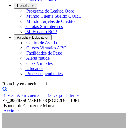
Beneficios
Programa de Lealtad Qore
Mundo Cuenta Sueldo QORE
Mundo Tarjetas de Crédito
Cuotas Sin Intereses
Mi Espacio BCP
Ayuda y Educación
Centro de Ayuda
Cursos Virtuales ABC
Facilidades de Pago
Alerta fraude
Citas Virtuales
Ubícanos
Procesos pendientes
Rikuchiy en quechua
Buscar
Abrir cuenta
Banca por Internet
Z7_0064I3S0M8RDC0QSGD2DCT10F1
Banner de Cancer de Mama
Acciones