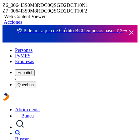
Z6_0064I3S0M8RDC0QSGD2DCT10N1
Z7_0064I3S0M8RDC0QSGD2DCT10F2
Web Content Viewer
Acciones
💳 Pide tu Tarjeta de Crédito BCP en pocos pasos 👉
Personas
PyMES
Empresas
Español
/
Quechua
Abrir cuenta
Banca
Buscar