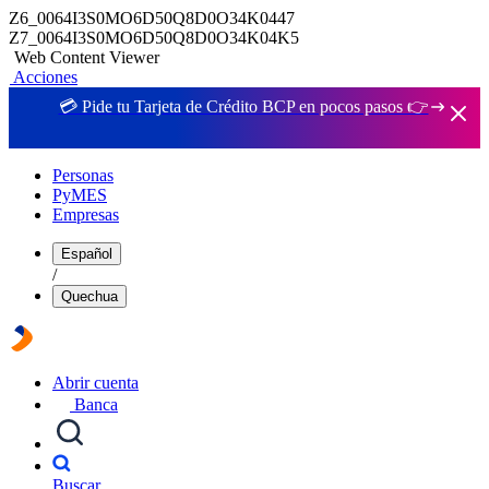
Z6_0064I3S0MO6D50Q8D0O34K0447
Z7_0064I3S0MO6D50Q8D0O34K04K5
Web Content Viewer
Acciones
💳 Pide tu Tarjeta de Crédito BCP en pocos pasos 👉
Personas
PyMES
Empresas
Español
/
Quechua
Abrir cuenta
Banca
Buscar