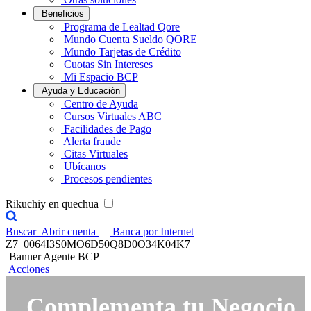
Beneficios
Programa de Lealtad Qore
Mundo Cuenta Sueldo QORE
Mundo Tarjetas de Crédito
Cuotas Sin Intereses
Mi Espacio BCP
Ayuda y Educación
Centro de Ayuda
Cursos Virtuales ABC
Facilidades de Pago
Alerta fraude
Citas Virtuales
Ubícanos
Procesos pendientes
Rikuchiy en quechua
Buscar
Abrir cuenta
Banca por Internet
Z7_0064I3S0MO6D50Q8D0O34K04K7
Banner Agente BCP
Acciones
Complementa tu Negocio