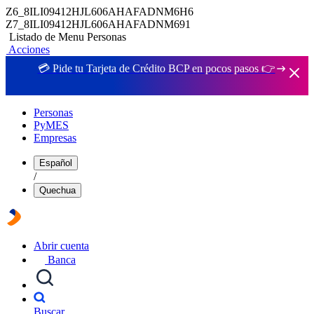
Z6_8ILI09412HJL606AHAFADNM6H6
Z7_8ILI09412HJL606AHAFADNM691
Listado de Menu Personas
Acciones
💳 Pide tu Tarjeta de Crédito BCP en pocos pasos 👉
Personas
PyMES
Empresas
Español
/
Quechua
Abrir cuenta
Banca
Buscar