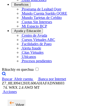
Beneficios
Programa de Lealtad Qore
Mundo Cuenta Sueldo QORE
Mundo Tarjetas de Crédito
Cuotas Sin Intereses
Mi Espacio BCP
Ayuda y Educación
Centro de Ayuda
Cursos Virtuales ABC
Facilidades de Pago
Alerta fraude
Citas Virtuales
Ubícanos
Procesos pendientes
Rikuchiy en quechua
Buscar
Abrir cuenta
Banca por Internet
Z7_8ILI09412HJL606AHAFADNM693
74. WRX 2.4 AWD MT
Acciones
Volver