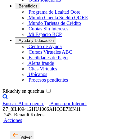
Beneficios
Programa de Lealtad Qore
Mundo Cuenta Sueldo QORE
Mundo Tarjetas de Crédito
Cuotas Sin Intereses
Mi Espacio BCP
Ayuda y Educación
Centro de Ayuda
Cursos Virtuales ABC
Facilidades de Pago
Alerta fraude
Citas Virtuales
Ubícanos
Procesos pendientes
Rikuchiy en quechua
Buscar
Abrir cuenta
Banca por Internet
Z7_8ILI09412HU1006AHQ3E7I6N11
245. Renault Koleos
Acciones
Volver