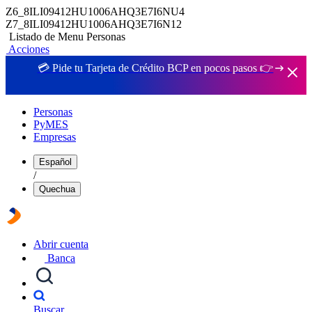
Z6_8ILI09412HU1006AHQ3E7I6NU4
Z7_8ILI09412HU1006AHQ3E7I6N12
Listado de Menu Personas
Acciones
💳 Pide tu Tarjeta de Crédito BCP en pocos pasos 👉
Personas
PyMES
Empresas
Español
/
Quechua
Abrir cuenta
Banca
Buscar