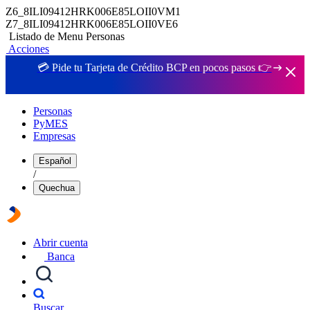
Z6_8ILI09412HRK006E85LOII0VM1
Z7_8ILI09412HRK006E85LOII0VE6
Listado de Menu Personas
Acciones
💳 Pide tu Tarjeta de Crédito BCP en pocos pasos 👉
Personas
PyMES
Empresas
Español
/
Quechua
Abrir cuenta
Banca
Buscar