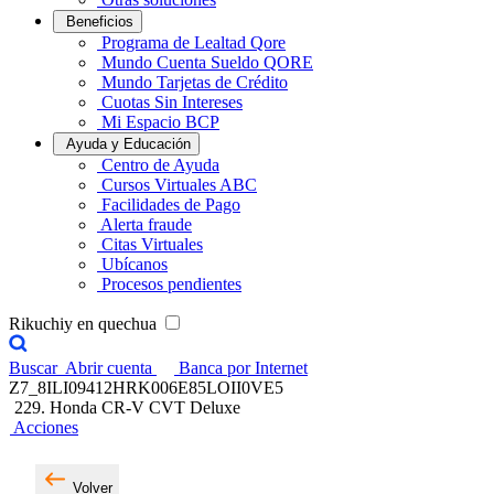
Beneficios
Programa de Lealtad Qore
Mundo Cuenta Sueldo QORE
Mundo Tarjetas de Crédito
Cuotas Sin Intereses
Mi Espacio BCP
Ayuda y Educación
Centro de Ayuda
Cursos Virtuales ABC
Facilidades de Pago
Alerta fraude
Citas Virtuales
Ubícanos
Procesos pendientes
Rikuchiy en quechua
Buscar
Abrir cuenta
Banca por Internet
Z7_8ILI09412HRK006E85LOII0VE5
229. Honda CR-V CVT Deluxe
Acciones
Volver