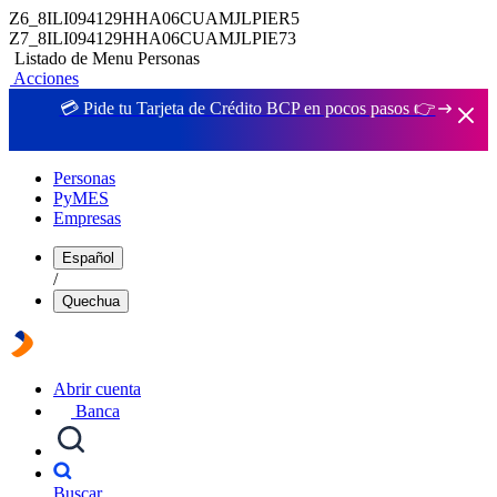
Z6_8ILI094129HHA06CUAMJLPIER5
Z7_8ILI094129HHA06CUAMJLPIE73
Listado de Menu Personas
Acciones
💳 Pide tu Tarjeta de Crédito BCP en pocos pasos 👉
Personas
PyMES
Empresas
Español
/
Quechua
Abrir cuenta
Banca
Buscar