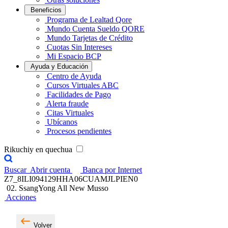
Beneficios
Programa de Lealtad Qore
Mundo Cuenta Sueldo QORE
Mundo Tarjetas de Crédito
Cuotas Sin Intereses
Mi Espacio BCP
Ayuda y Educación
Centro de Ayuda
Cursos Virtuales ABC
Facilidades de Pago
Alerta fraude
Citas Virtuales
Ubícanos
Procesos pendientes
Rikuchiy en quechua
Buscar
Abrir cuenta
Banca por Internet
Z7_8ILI094129HHA06CUAMJLPIEN0
02. SsangYong All New Musso
Acciones
Volver