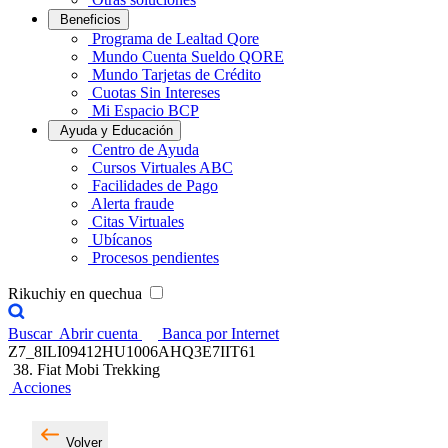
Beneficios
Programa de Lealtad Qore
Mundo Cuenta Sueldo QORE
Mundo Tarjetas de Crédito
Cuotas Sin Intereses
Mi Espacio BCP
Ayuda y Educación
Centro de Ayuda
Cursos Virtuales ABC
Facilidades de Pago
Alerta fraude
Citas Virtuales
Ubícanos
Procesos pendientes
Rikuchiy en quechua
Buscar
Abrir cuenta
Banca por Internet
Z7_8ILI09412HU1006AHQ3E7IIT61
38. Fiat Mobi Trekking
Acciones
Volver