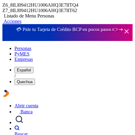
Z6_8ILI09412HU1006AHQ3E7IITQ4
Z7_8ILI09412HU1006AHQ3E7IIT62
Listado de Menu Personas
Acciones
💳 Pide tu Tarjeta de Crédito BCP en pocos pasos 👉
Personas
PyMES
Empresas
Español
/
Quechua
Abrir cuenta
Banca
Buscar