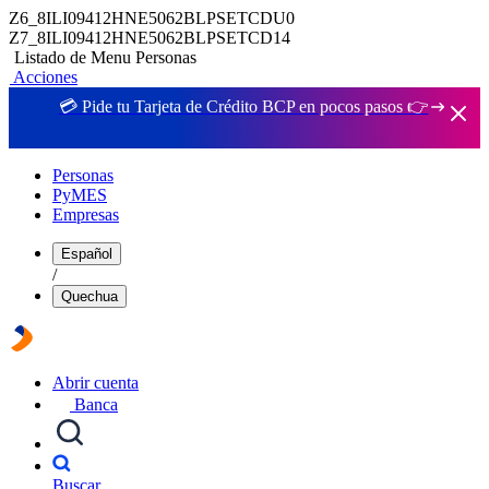
Z6_8ILI09412HNE5062BLPSETCDU0
Z7_8ILI09412HNE5062BLPSETCD14
Listado de Menu Personas
Acciones
💳 Pide tu Tarjeta de Crédito BCP en pocos pasos 👉
Personas
PyMES
Empresas
Español
/
Quechua
Abrir cuenta
Banca
Buscar