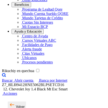
Beneficios
Programa de Lealtad Qore
Mundo Cuenta Sueldo QORE
Mundo Tarjetas de Crédito
Cuotas Sin Intereses
Mi Espacio BCP
Ayuda y Educación
Centro de Ayuda
Cursos Virtuales ABC
Facilidades de Pago
Alerta fraude
Citas Virtuales
Ubícanos
Procesos pendientes
Rikuchiy en quechua
Buscar
Abrir cuenta
Banca por Internet
Z7_8ILI09412HNE5062BLPSETCD16
12. Chevrolet Joy 1.4 Black Mt Esc Smart
Acciones
Volver