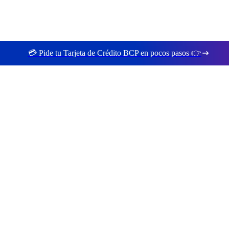
💳 Pide tu Tarjeta de Crédito BCP en pocos pasos 👉