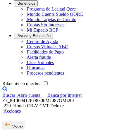
Beneficios
Programa de Lealtad Qore
Mundo Cuenta Sueldo QORE
Mundo Tarjetas de Crédito
Cuotas Sin Intereses
Mi Espacio BCP
Ayuda y Educación
Centro de Ayuda
Cursos Virtuales ABC
Facilidades de Pago
Alerta fraude
Citas Virtuales
Ubícanos
Procesos pendientes
Rikuchiy en quechua
Buscar
Abrir cuenta
Banca por Internet
Z7_8ILI09412PD8306MLJ87GMI201
229. Honda CR-V CVT Deluxe
Acciones
Volver