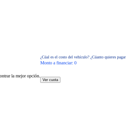
¿Cúal es el costo del vehículo?
¿Cúanto quieres pagar 
Monto a financiar:
0
ontrar la mejor opción.
Ver cuota