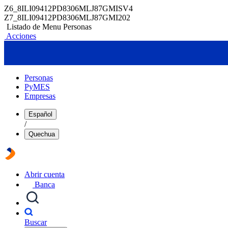
Z6_8ILI09412PD8306MLJ87GMISV4
Z7_8ILI09412PD8306MLJ87GMI202
Listado de Menu Personas
Acciones
Personas
PyMES
Empresas
Español
/
Quechua
Abrir cuenta
Banca
Buscar