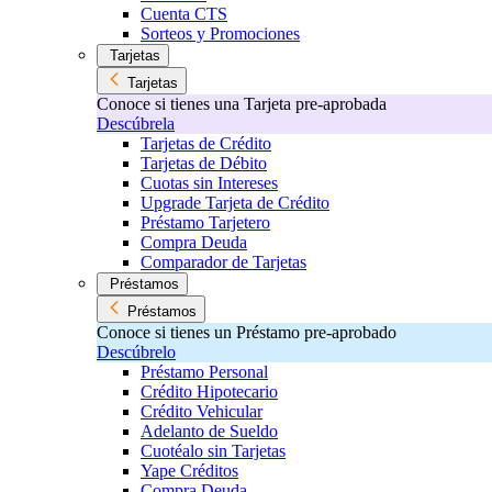
Cuenta CTS
Sorteos y Promociones
Tarjetas
Tarjetas
Conoce si tienes una Tarjeta pre-aprobada
Descúbrela
Tarjetas de Crédito
Tarjetas de Débito
Cuotas sin Intereses
Upgrade Tarjeta de Crédito
Préstamo Tarjetero
Compra Deuda
Comparador de Tarjetas
Préstamos
Préstamos
Conoce si tienes un Préstamo pre-aprobado
Descúbrelo
Préstamo Personal
Crédito Hipotecario
Crédito Vehicular
Adelanto de Sueldo
Cuotéalo sin Tarjetas
Yape Créditos
Compra Deuda