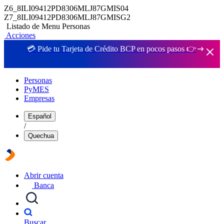
Z6_8ILI09412PD8306MLJ87GMIS04
Z7_8ILI09412PD8306MLJ87GMISG2
Listado de Menu Personas
Acciones
💳 Pide tu Tarjeta de Crédito BCP en pocos pasos 👉
Personas
PyMES
Empresas
Español
/
Quechua
Abrir cuenta
Banca
Buscar