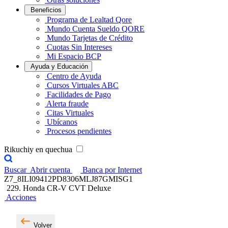
Beneficios
Programa de Lealtad Qore
Mundo Cuenta Sueldo QORE
Mundo Tarjetas de Crédito
Cuotas Sin Intereses
Mi Espacio BCP
Ayuda y Educación
Centro de Ayuda
Cursos Virtuales ABC
Facilidades de Pago
Alerta fraude
Citas Virtuales
Ubícanos
Procesos pendientes
Rikuchiy en quechua
Buscar
Abrir cuenta
Banca por Internet
Z7_8ILI09412PD8306MLJ87GMISG1
229. Honda CR-V CVT Deluxe
Acciones
Volver