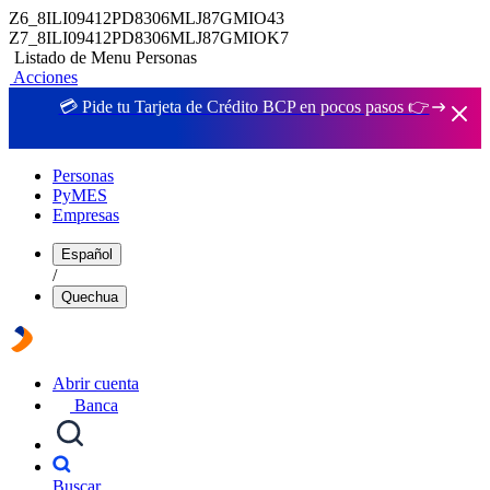
Z6_8ILI09412PD8306MLJ87GMIO43
Z7_8ILI09412PD8306MLJ87GMIOK7
Listado de Menu Personas
Acciones
💳 Pide tu Tarjeta de Crédito BCP en pocos pasos 👉
Personas
PyMES
Empresas
Español
/
Quechua
Abrir cuenta
Banca
Buscar