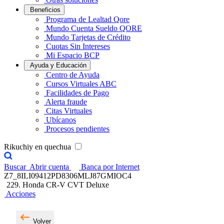
Beneficios
Programa de Lealtad Qore
Mundo Cuenta Sueldo QORE
Mundo Tarjetas de Crédito
Cuotas Sin Intereses
Mi Espacio BCP
Ayuda y Educación
Centro de Ayuda
Cursos Virtuales ABC
Facilidades de Pago
Alerta fraude
Citas Virtuales
Ubícanos
Procesos pendientes
Rikuchiy en quechua
Buscar
Abrir cuenta
Banca por Internet
Z7_8ILI09412PD8306MLJ87GMIOC4
229. Honda CR-V CVT Deluxe
Acciones
Volver