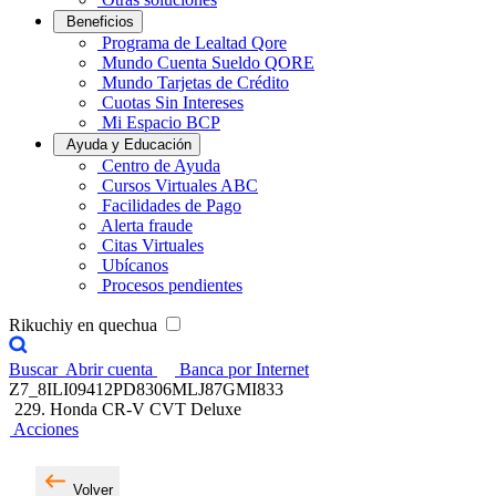
Beneficios
Programa de Lealtad Qore
Mundo Cuenta Sueldo QORE
Mundo Tarjetas de Crédito
Cuotas Sin Intereses
Mi Espacio BCP
Ayuda y Educación
Centro de Ayuda
Cursos Virtuales ABC
Facilidades de Pago
Alerta fraude
Citas Virtuales
Ubícanos
Procesos pendientes
Rikuchiy en quechua
Buscar
Abrir cuenta
Banca por Internet
Z7_8ILI09412PD8306MLJ87GMI833
229. Honda CR-V CVT Deluxe
Acciones
Volver