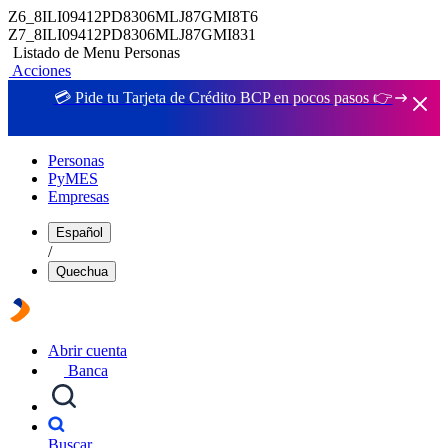
Z6_8ILI09412PD8306MLJ87GMI8T6
Z7_8ILI09412PD8306MLJ87GMI831
Listado de Menu Personas
Acciones
💳 Pide tu Tarjeta de Crédito BCP en pocos pasos 👉
Personas
PyMES
Empresas
Español
/
Quechua
Abrir cuenta
Banca
Buscar