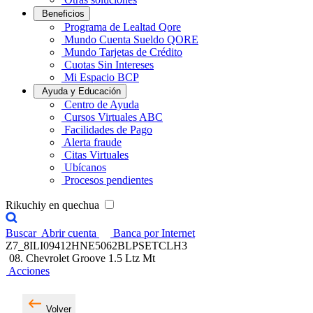
Beneficios
Programa de Lealtad Qore
Mundo Cuenta Sueldo QORE
Mundo Tarjetas de Crédito
Cuotas Sin Intereses
Mi Espacio BCP
Ayuda y Educación
Centro de Ayuda
Cursos Virtuales ABC
Facilidades de Pago
Alerta fraude
Citas Virtuales
Ubícanos
Procesos pendientes
Rikuchiy en quechua
Buscar
Abrir cuenta
Banca por Internet
Z7_8ILI09412HNE5062BLPSETCLH3
08. Chevrolet Groove 1.5 Ltz Mt
Acciones
Volver