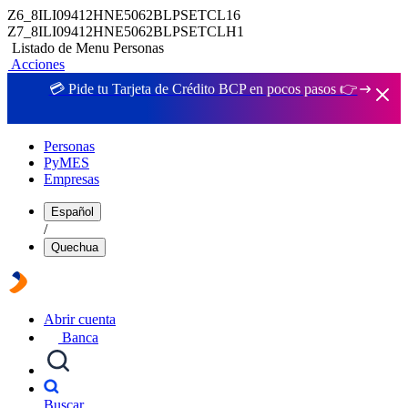
Z6_8ILI09412HNE5062BLPSETCL16
Z7_8ILI09412HNE5062BLPSETCLH1
Listado de Menu Personas
Acciones
💳 Pide tu Tarjeta de Crédito BCP en pocos pasos 👉
Personas
PyMES
Empresas
Español
/
Quechua
Abrir cuenta
Banca
Buscar