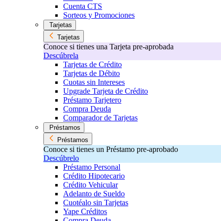
Cuenta CTS
Sorteos y Promociones
Tarjetas
Tarjetas
Conoce si tienes una Tarjeta pre-aprobada
Descúbrela
Tarjetas de Crédito
Tarjetas de Débito
Cuotas sin Intereses
Upgrade Tarjeta de Crédito
Préstamo Tarjetero
Compra Deuda
Comparador de Tarjetas
Préstamos
Préstamos
Conoce si tienes un Préstamo pre-aprobado
Descúbrelo
Préstamo Personal
Crédito Hipotecario
Crédito Vehicular
Adelanto de Sueldo
Cuotéalo sin Tarjetas
Yape Créditos
Compra Deuda