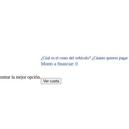
¿Cúal es el costo del vehículo?
¿Cúanto quieres pagar 
Monto a financiar:
0
ontrar la mejor opción.
Ver cuota