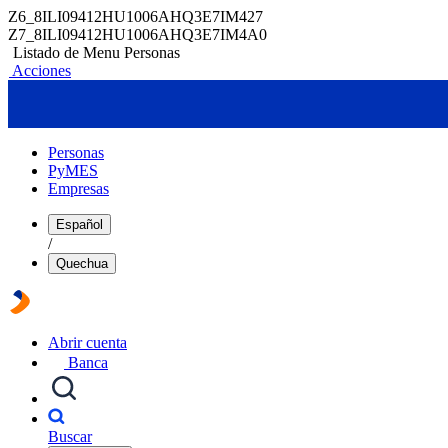
Z6_8ILI09412HU1006AHQ3E7IM427
Z7_8ILI09412HU1006AHQ3E7IM4A0
Listado de Menu Personas
Acciones
Personas
PyMES
Empresas
Español
/
Quechua
Abrir cuenta
Banca
Buscar