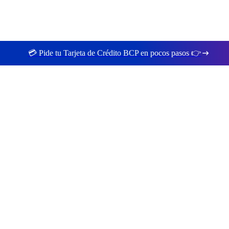
💳 Pide tu Tarjeta de Crédito BCP en pocos pasos 👉