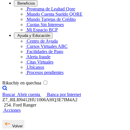
Beneficios
Programa de Lealtad Qore
Mundo Cuenta Sueldo QORE
Mundo Tarjetas de Crédito
Cuotas Sin Intereses
Mi Espacio BCP
Ayuda y Educación
Centro de Ayuda
Cursos Virtuales ABC
Facilidades de Pago
Alerta fraude
Citas Virtuales
Ubícanos
Procesos pendientes
Rikuchiy en quechua
Buscar
Abrir cuenta
Banca por Internet
Z7_8ILI09412HU1006AHQ3E7IM4A2
254. Ford Ranger
Acciones
Volver