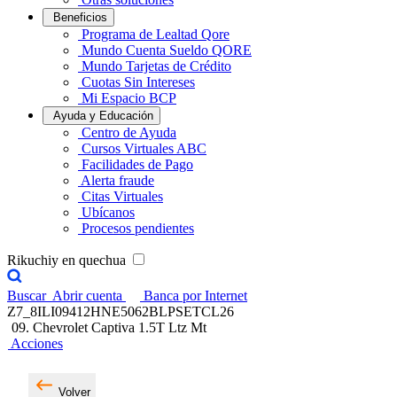
Beneficios
Programa de Lealtad Qore
Mundo Cuenta Sueldo QORE
Mundo Tarjetas de Crédito
Cuotas Sin Intereses
Mi Espacio BCP
Ayuda y Educación
Centro de Ayuda
Cursos Virtuales ABC
Facilidades de Pago
Alerta fraude
Citas Virtuales
Ubícanos
Procesos pendientes
Rikuchiy en quechua
Buscar
Abrir cuenta
Banca por Internet
Z7_8ILI09412HNE5062BLPSETCL26
09. Chevrolet Captiva 1.5T Ltz Mt
Acciones
Volver