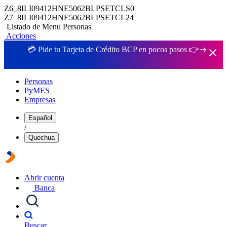
Z6_8ILI09412HNE5062BLPSETCLS0
Z7_8ILI09412HNE5062BLPSETCL24
Listado de Menu Personas
Acciones
💳 Pide tu Tarjeta de Crédito BCP en pocos pasos 👉
Personas
PyMES
Empresas
Español
/
Quechua
Abrir cuenta
Banca
Buscar