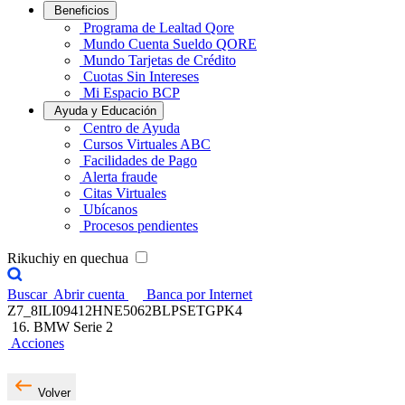
Beneficios
Programa de Lealtad Qore
Mundo Cuenta Sueldo QORE
Mundo Tarjetas de Crédito
Cuotas Sin Intereses
Mi Espacio BCP
Ayuda y Educación
Centro de Ayuda
Cursos Virtuales ABC
Facilidades de Pago
Alerta fraude
Citas Virtuales
Ubícanos
Procesos pendientes
Rikuchiy en quechua
Buscar
Abrir cuenta
Banca por Internet
Z7_8ILI09412HNE5062BLPSETGPK4
16. BMW Serie 2
Acciones
Volver