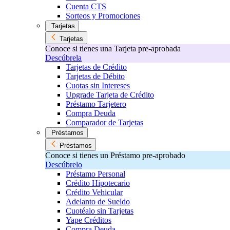
Cuenta CTS
Sorteos y Promociones
Tarjetas
Tarjetas
Conoce si tienes una Tarjeta pre-aprobada
Descúbrela
Tarjetas de Crédito
Tarjetas de Débito
Cuotas sin Intereses
Upgrade Tarjeta de Crédito
Préstamo Tarjetero
Compra Deuda
Comparador de Tarjetas
Préstamos
Préstamos
Conoce si tienes un Préstamo pre-aprobado
Descúbrelo
Préstamo Personal
Crédito Hipotecario
Crédito Vehicular
Adelanto de Sueldo
Cuotéalo sin Tarjetas
Yape Créditos
Compra Deuda