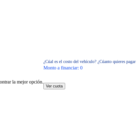
¿Cúal es el costo del vehículo?
¿Cúanto quieres pagar 
Monto a financiar:
0
ontrar la mejor opción.
Ver cuota