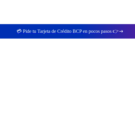
💳 Pide tu Tarjeta de Crédito BCP en pocos pasos 👉