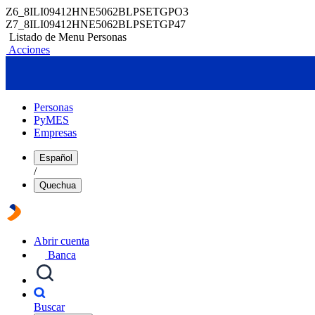
Z6_8ILI09412HNE5062BLPSETGPO3
Z7_8ILI09412HNE5062BLPSETGP47
Listado de Menu Personas
Acciones
Personas
PyMES
Empresas
Español
/
Quechua
Abrir cuenta
Banca
Buscar