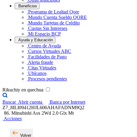
Beneficios
Programa de Lealtad Qore
Mundo Cuenta Sueldo QORE
Mundo Tarjetas de Crédito
Cuotas Sin Intereses
Mi Espacio BCP
Ayuda y Educación
Centro de Ayuda
Cursos Virtuales ABC
Facilidades de Pago
Alerta fraude
Citas Virtuales
Ubícanos
Procesos pendientes
Rikuchiy en quechua
Buscar
Abrir cuenta
Banca por Internet
Z7_8ILI09412HJL606AHAFADNM9Q2
86. Mitsubishi Asx 2Wd 2.0 Glx Mt
Acciones
Volver