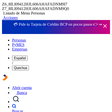
Z6_8ILI09412HJL606AHAFADNM9I7
Z7_8ILI09412HJL606AHAFADNM9Q0
Listado de Menu Personas
Acciones
💳 Pide tu Tarjeta de Crédito BCP en pocos pasos 👉
Personas
PyMES
Empresas
Español
/
Quechua
Abrir cuenta
Banca
Buscar