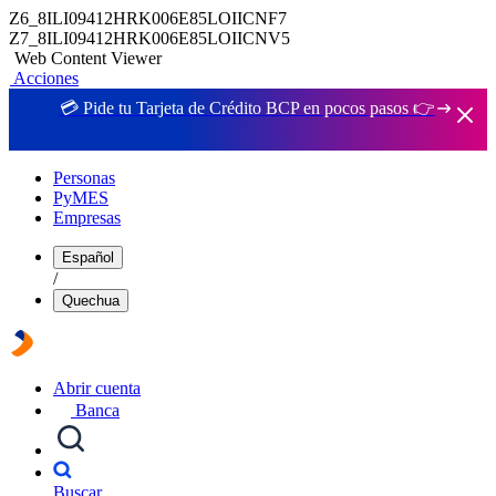
Z6_8ILI09412HRK006E85LOIICNF7
Z7_8ILI09412HRK006E85LOIICNV5
Web Content Viewer
Acciones
💳 Pide tu Tarjeta de Crédito BCP en pocos pasos 👉
Personas
PyMES
Empresas
Español
/
Quechua
Abrir cuenta
Banca
Buscar