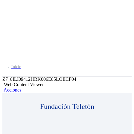
su rehabilitación!
Dona a través de tu App de Banca
Móvil y Yape
Inicio
Z7_8ILI09412HRK006E85LOIICF04
Web Content Viewer
Acciones
Fundación Teletón