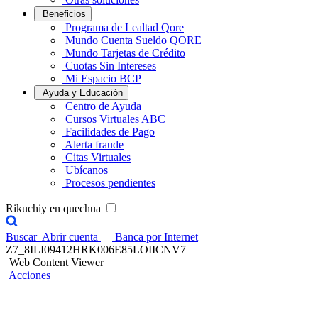
Beneficios
Programa de Lealtad Qore
Mundo Cuenta Sueldo QORE
Mundo Tarjetas de Crédito
Cuotas Sin Intereses
Mi Espacio BCP
Ayuda y Educación
Centro de Ayuda
Cursos Virtuales ABC
Facilidades de Pago
Alerta fraude
Citas Virtuales
Ubícanos
Procesos pendientes
Rikuchiy en quechua
Buscar
Abrir cuenta
Banca por Internet
Z7_8ILI09412HRK006E85LOIICNV7
Web Content Viewer
Acciones
¡Juntos lograremos