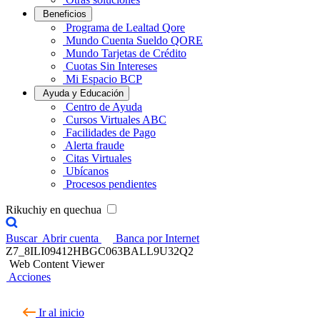
Beneficios
Programa de Lealtad Qore
Mundo Cuenta Sueldo QORE
Mundo Tarjetas de Crédito
Cuotas Sin Intereses
Mi Espacio BCP
Ayuda y Educación
Centro de Ayuda
Cursos Virtuales ABC
Facilidades de Pago
Alerta fraude
Citas Virtuales
Ubícanos
Procesos pendientes
Rikuchiy en quechua
Buscar
Abrir cuenta
Banca por Internet
Z7_8ILI09412HBGC063BALL9U32Q2
Web Content Viewer
Acciones
Ir al inicio