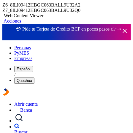
Z6_8ILI09412HBGC063BALL9U32A2
Z7_8ILI09412HBGC063BALL9U32Q0
Web Content Viewer
Acciones
💳 Pide tu Tarjeta de Crédito BCP en pocos pasos 👉
Personas
PyMES
Empresas
Español
/
Quechua
Abrir cuenta
Banca
Buscar