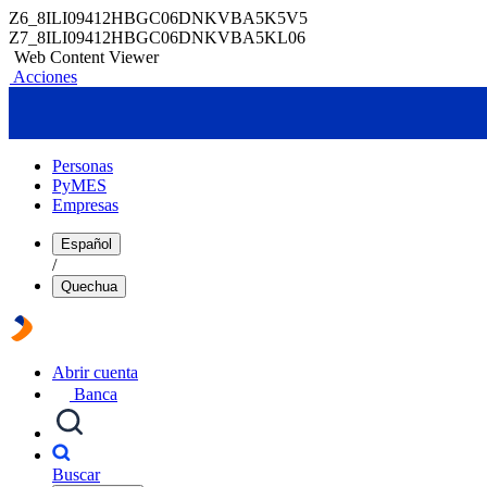
Z6_8ILI09412HBGC06DNKVBA5K5V5
Z7_8ILI09412HBGC06DNKVBA5KL06
Web Content Viewer
Acciones
Personas
PyMES
Empresas
Español
/
Quechua
Abrir cuenta
Banca
Buscar