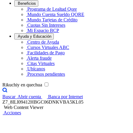
Beneficios
Programa de Lealtad Qore
Mundo Cuenta Sueldo QORE
Mundo Tarjetas de Crédito
Cuotas Sin Intereses
Mi Espacio BCP
Ayuda y Educación
Centro de Ayuda
Cursos Virtuales ABC
Facilidades de Pago
Alerta fraude
Citas Virtuales
Ubícanos
Procesos pendientes
Rikuchiy en quechua
Buscar
Abrir cuenta
Banca por Internet
Z7_8ILI09412HBGC06DNKVBA5KL05
Web Content Viewer
Acciones