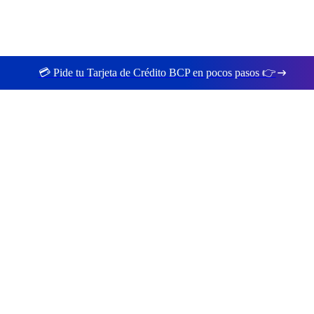
💳 Pide tu Tarjeta de Crédito BCP en pocos pasos 👉