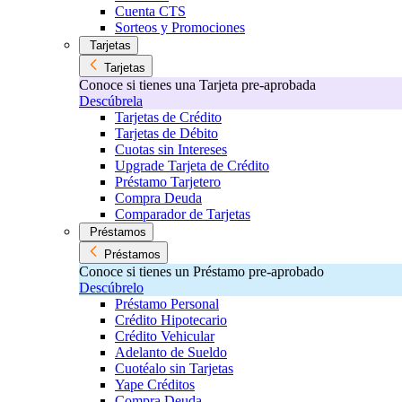
Cuenta CTS
Sorteos y Promociones
Tarjetas
Tarjetas
Conoce si tienes una Tarjeta pre-aprobada
Descúbrela
Tarjetas de Crédito
Tarjetas de Débito
Cuotas sin Intereses
Upgrade Tarjeta de Crédito
Préstamo Tarjetero
Compra Deuda
Comparador de Tarjetas
Préstamos
Préstamos
Conoce si tienes un Préstamo pre-aprobado
Descúbrelo
Préstamo Personal
Crédito Hipotecario
Crédito Vehicular
Adelanto de Sueldo
Cuotéalo sin Tarjetas
Yape Créditos
Compra Deuda