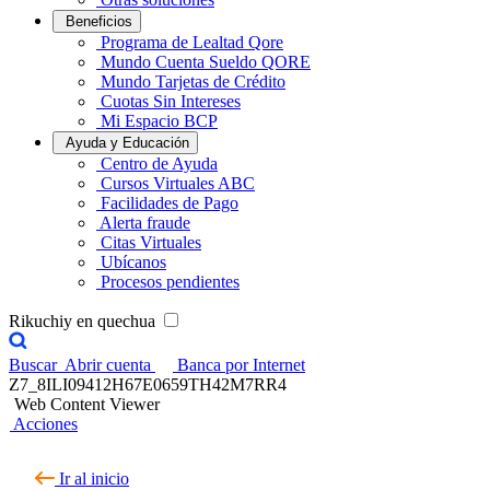
Beneficios
Programa de Lealtad Qore
Mundo Cuenta Sueldo QORE
Mundo Tarjetas de Crédito
Cuotas Sin Intereses
Mi Espacio BCP
Ayuda y Educación
Centro de Ayuda
Cursos Virtuales ABC
Facilidades de Pago
Alerta fraude
Citas Virtuales
Ubícanos
Procesos pendientes
Rikuchiy en quechua
Buscar
Abrir cuenta
Banca por Internet
Z7_8ILI09412H67E0659TH42M7RR4
Web Content Viewer
Acciones
Ir al inicio