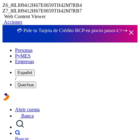
Z6_8ILI09412H67E0659TH42M7RB4
Z7_8ILI09412H67E0659TH42M7RB7
Web Content Viewer
Acciones
💳 Pide tu Tarjeta de Crédito BCP en pocos pasos 👉
Personas
PyMES
Empresas
Español
/
Quechua
Abrir cuenta
Banca
Buscar