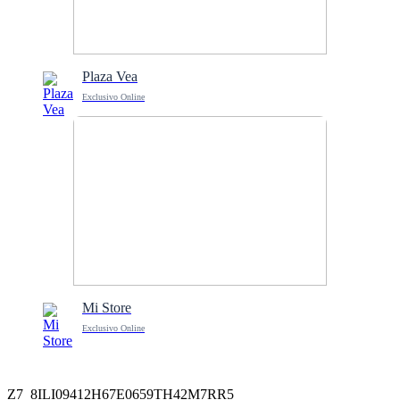
Plaza Vea
Exclusivo Online
Mi Store
Exclusivo Online
Z7_8ILI09412H67E0659TH42M7RR5