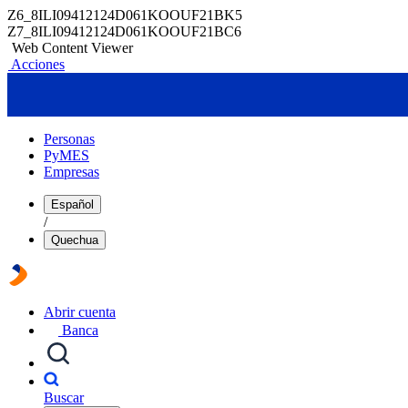
Z6_8ILI09412124D061KOOUF21BK5
Z7_8ILI09412124D061KOOUF21BC6
Web Content Viewer
Acciones
Personas
PyMES
Empresas
Español
/
Quechua
Abrir cuenta
Banca
Buscar