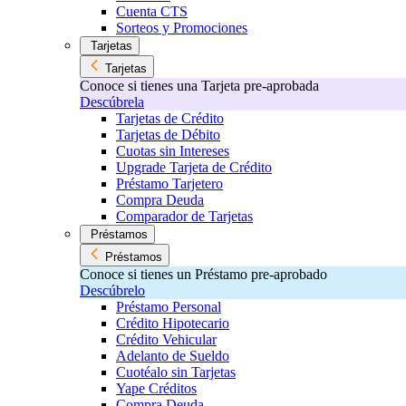
Cuenta CTS
Sorteos y Promociones
Tarjetas
Tarjetas
Conoce si tienes una Tarjeta pre-aprobada
Descúbrela
Tarjetas de Crédito
Tarjetas de Débito
Cuotas sin Intereses
Upgrade Tarjeta de Crédito
Préstamo Tarjetero
Compra Deuda
Comparador de Tarjetas
Préstamos
Préstamos
Conoce si tienes un Préstamo pre-aprobado
Descúbrelo
Préstamo Personal
Crédito Hipotecario
Crédito Vehicular
Adelanto de Sueldo
Cuotéalo sin Tarjetas
Yape Créditos
Compra Deuda