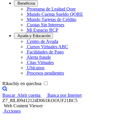
Beneficios
Programa de Lealtad Qore
Mundo Cuenta Sueldo QORE
Mundo Tarjetas de Crédito
Cuotas Sin Intereses
Mi Espacio BCP
Ayuda y Educación
Centro de Ayuda
Cursos Virtuales ABC
Facilidades de Pago
Alerta fraude
Citas Virtuales
Ubícanos
Procesos pendientes
Rikuchiy en quechua
Buscar
Abrir cuenta
Banca por Internet
Z7_8ILI09412124D061KOOUF21BC5
Web Content Viewer
Acciones