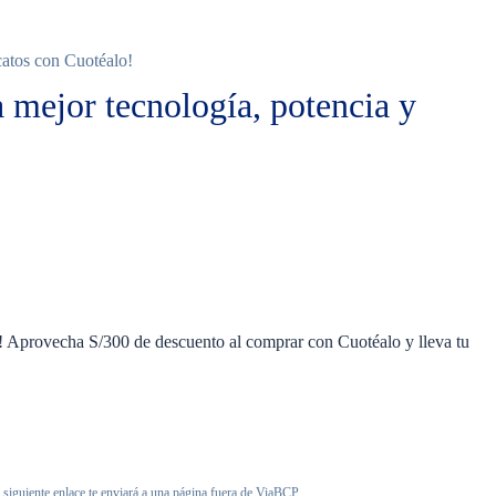
catos con Cuotéalo!
 mejor tecnología, potencia y
! Aprovecha S/300 de descuento al comprar con Cuotéalo y lleva tu
 siguiente enlace te enviará a una página fuera de ViaBCP.