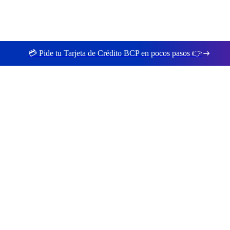
💳 Pide tu Tarjeta de Crédito BCP en pocos pasos 👉