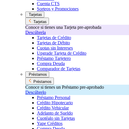
Cuenta CTS
Sorteos y Promociones
Tarjetas
Tarjetas
Conoce si tienes una Tarjeta pre-aprobada
Descúbrela
Tarjetas de Crédito
Tarjetas de Débito
Cuotas sin Intereses
Upgrade Tarjeta de Crédito
Préstamo Tarjetero
Compra Deuda
Comparador de Tarjetas
Préstamos
Préstamos
Conoce si tienes un Préstamo pre-aprobado
Descúbrelo
Préstamo Personal
Crédito Hipotecario
Crédito Vehicular
Adelanto de Sueldo
Cuotéalo sin Tarjetas
Yape Créditos
Compra Deuda