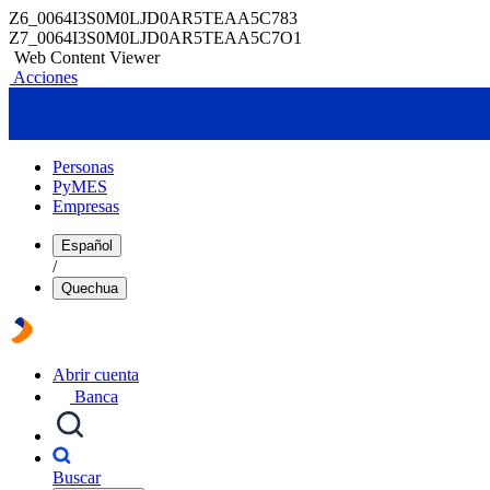
Z6_0064I3S0M0LJD0AR5TEAA5C783
Z7_0064I3S0M0LJD0AR5TEAA5C7O1
Web Content Viewer
Acciones
Personas
PyMES
Empresas
Español
/
Quechua
Abrir cuenta
Banca
Buscar