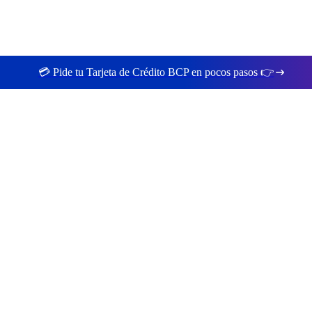
💳 Pide tu Tarjeta de Crédito BCP en pocos pasos 👉