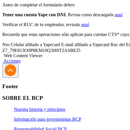
Antes de completar el formulario debes:
Tener una cuenta Yape con DNI
. Revisa como descargarla
aquí
Verificar el RUC de tu empleador, revisalo
aquí
Recuerda que estas operaciones sólo aplican para cuentas CTS* cuyo
Nro Celular afiliado a Yapecard
E-mail afiliado a Yapecard
Ruc del E
Z7_79E813O0P8KM10Q3H8T2ASBEJ5
Web Content Viewer
Acciones
Footer
SOBRE EL BCP
Nuestra historia y principios
Información para inversionistas BCP
Responsabilidad Social BCP