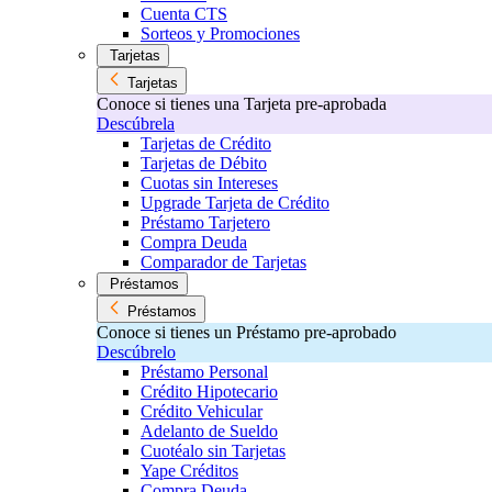
Cuenta CTS
Sorteos y Promociones
Tarjetas
Tarjetas
Conoce si tienes una Tarjeta pre-aprobada
Descúbrela
Tarjetas de Crédito
Tarjetas de Débito
Cuotas sin Intereses
Upgrade Tarjeta de Crédito
Préstamo Tarjetero
Compra Deuda
Comparador de Tarjetas
Préstamos
Préstamos
Conoce si tienes un Préstamo pre-aprobado
Descúbrelo
Préstamo Personal
Crédito Hipotecario
Crédito Vehicular
Adelanto de Sueldo
Cuotéalo sin Tarjetas
Yape Créditos
Compra Deuda