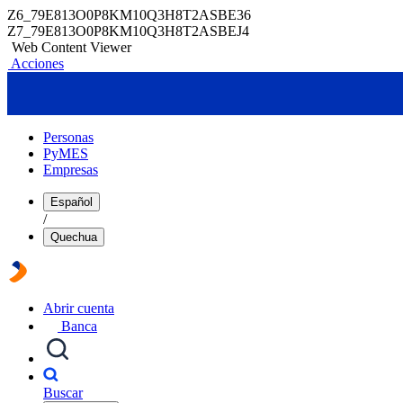
Z6_79E813O0P8KM10Q3H8T2ASBE36
Z7_79E813O0P8KM10Q3H8T2ASBEJ4
Web Content Viewer
Acciones
Personas
PyMES
Empresas
Español
/
Quechua
Abrir cuenta
Banca
Buscar