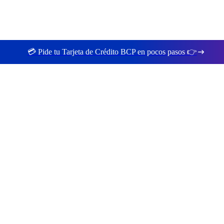
💳 Pide tu Tarjeta de Crédito BCP en pocos pasos 👉