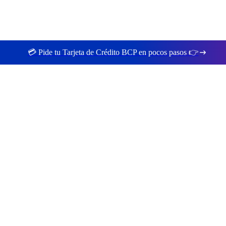
💳 Pide tu Tarjeta de Crédito BCP en pocos pasos 👉