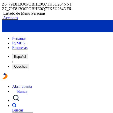
Z6_79E813O0POBHE0Q7TK5U264NN1
Z7_79E813O0POBHE0Q7TK5U264NF6
Listado de Menu Personas
Acciones
Personas
PyMES
Empresas
Español
/
Quechua
Abrir cuenta
Banca
Buscar