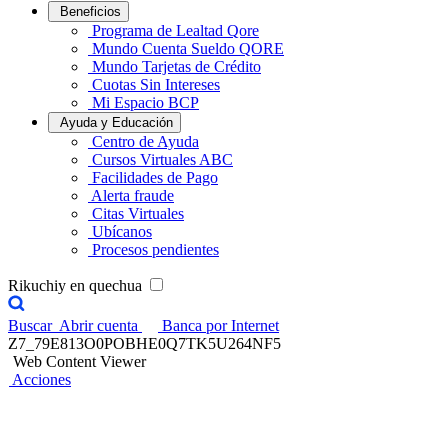
Beneficios
Programa de Lealtad Qore
Mundo Cuenta Sueldo QORE
Mundo Tarjetas de Crédito
Cuotas Sin Intereses
Mi Espacio BCP
Ayuda y Educación
Centro de Ayuda
Cursos Virtuales ABC
Facilidades de Pago
Alerta fraude
Citas Virtuales
Ubícanos
Procesos pendientes
Rikuchiy en quechua
Buscar
Abrir cuenta
Banca por Internet
Z7_79E813O0POBHE0Q7TK5U264NF5
Web Content Viewer
Acciones