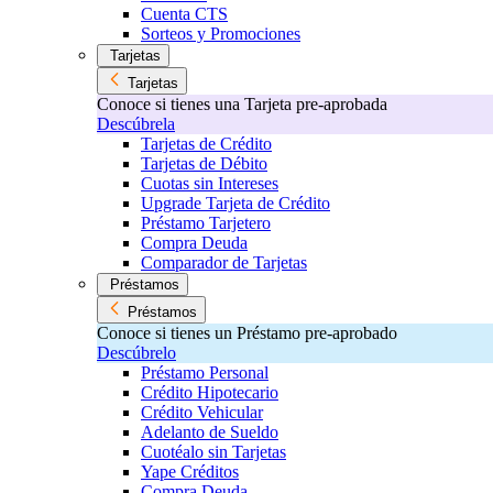
Cuenta CTS
Sorteos y Promociones
Tarjetas
Tarjetas
Conoce si tienes una Tarjeta pre-aprobada
Descúbrela
Tarjetas de Crédito
Tarjetas de Débito
Cuotas sin Intereses
Upgrade Tarjeta de Crédito
Préstamo Tarjetero
Compra Deuda
Comparador de Tarjetas
Préstamos
Préstamos
Conoce si tienes un Préstamo pre-aprobado
Descúbrelo
Préstamo Personal
Crédito Hipotecario
Crédito Vehicular
Adelanto de Sueldo
Cuotéalo sin Tarjetas
Yape Créditos
Compra Deuda