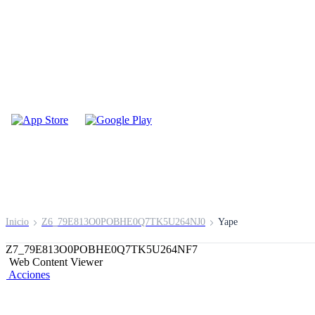
¡Ahora paga tus serv
con Yape!
Inicio
Z6_79E813O0POBHE0Q7TK5U264NJ0
Yape
Z7_79E813O0POBHE0Q7TK5U264NF7
Web Content Viewer
Acciones