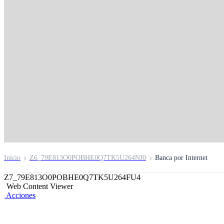
Banca por Internet
Realiza tus operaciones de forma segura sin salir de c
Inicio
Z6_79E813O0POBHE0Q7TK5U264NJ0
Banca por Internet
Z7_79E813O0POBHE0Q7TK5U264FU4
Web Content Viewer
Acciones