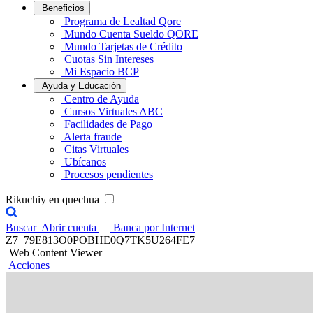
Beneficios
Programa de Lealtad Qore
Mundo Cuenta Sueldo QORE
Mundo Tarjetas de Crédito
Cuotas Sin Intereses
Mi Espacio BCP
Ayuda y Educación
Centro de Ayuda
Cursos Virtuales ABC
Facilidades de Pago
Alerta fraude
Citas Virtuales
Ubícanos
Procesos pendientes
Rikuchiy en quechua
Buscar
Abrir cuenta
Banca por Internet
Z7_79E813O0POBHE0Q7TK5U264FE7
Web Content Viewer
Acciones