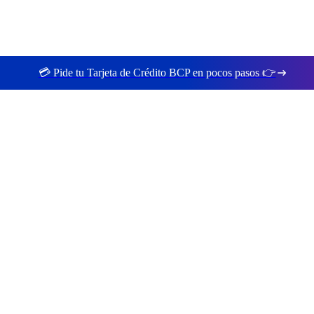
💳 Pide tu Tarjeta de Crédito BCP en pocos pasos 👉