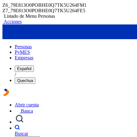
Z6_79E813O0POBHE0Q7TK5U264FM1
Z7_79E813O0POBHE0Q7TK5U264FE5
Listado de Menu Personas
Acciones
Personas
PyMES
Empresas
Español
/
Quechua
Abrir cuenta
Banca
Buscar