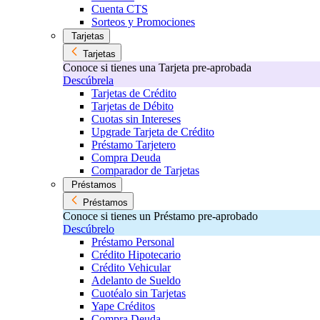
Cuenta CTS
Sorteos y Promociones
Tarjetas
Tarjetas
Conoce si tienes una Tarjeta pre-aprobada
Descúbrela
Tarjetas de Crédito
Tarjetas de Débito
Cuotas sin Intereses
Upgrade Tarjeta de Crédito
Préstamo Tarjetero
Compra Deuda
Comparador de Tarjetas
Préstamos
Préstamos
Conoce si tienes un Préstamo pre-aprobado
Descúbrelo
Préstamo Personal
Crédito Hipotecario
Crédito Vehicular
Adelanto de Sueldo
Cuotéalo sin Tarjetas
Yape Créditos
Compra Deuda