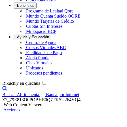
Beneficios
Programa de Lealtad Qore
Mundo Cuenta Sueldo QORE
Mundo Tarjetas de Crédito
Cuotas Sin Intereses
Mi Espacio BCP
Ayuda y Educación
Centro de Ayuda
Cursos Virtuales ABC
Facilidades de Pago
Alerta fraude
Citas Virtuales
Ubícanos
Procesos pendientes
Rikuchiy en quechua
Buscar
Abrir cuenta
Banca por Internet
Z7_79E813O0POBHE0Q7TK5U264VQ4
Web Content Viewer
Acciones
Bienvenido a la