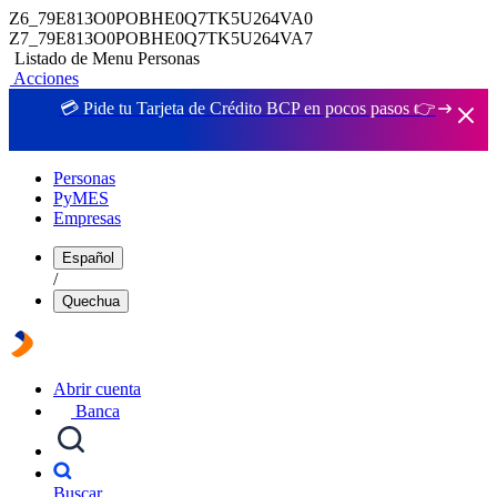
Z6_79E813O0POBHE0Q7TK5U264VA0
Z7_79E813O0POBHE0Q7TK5U264VA7
Listado de Menu Personas
Acciones
💳 Pide tu Tarjeta de Crédito BCP en pocos pasos 👉
Personas
PyMES
Empresas
Español
/
Quechua
Abrir cuenta
Banca
Buscar