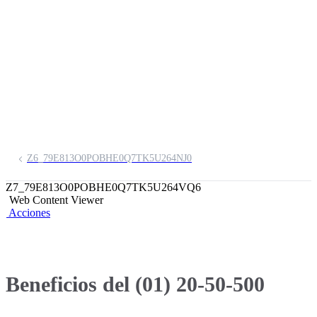
Banca Exclusiva
Digital
Solicítalos aquí
Z6_79E813O0POBHE0Q7TK5U264NJ0
Z7_79E813O0POBHE0Q7TK5U264VQ6
Web Content Viewer
Acciones
Beneficios del (01) 20-50-500