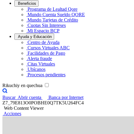
Beneficios
Programa de Lealtad Qore
Mundo Cuenta Sueldo QORE
Mundo Tarjetas de Crédito
Cuotas Sin Intereses
Mi Espacio BCP
Ayuda y Educación
Centro de Ayuda
Cursos Virtuales ABC
Facilidades de Pago
Alerta fraude
Citas Virtuales
Ubícanos
Procesos pendientes
Rikuchiy en quechua
Buscar
Abrir cuenta
Banca por Internet
Z7_79E813O0POBHE0Q7TK5U264FC4
Web Content Viewer
Acciones