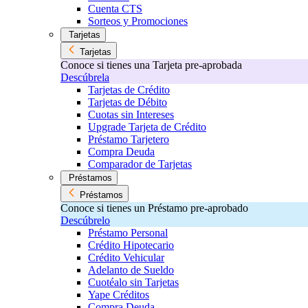
Cuenta CTS
Sorteos y Promociones
Tarjetas
Tarjetas
Conoce si tienes una Tarjeta pre-aprobada
Descúbrela
Tarjetas de Crédito
Tarjetas de Débito
Cuotas sin Intereses
Upgrade Tarjeta de Crédito
Préstamo Tarjetero
Compra Deuda
Comparador de Tarjetas
Préstamos
Préstamos
Conoce si tienes un Préstamo pre-aprobado
Descúbrelo
Préstamo Personal
Crédito Hipotecario
Crédito Vehicular
Adelanto de Sueldo
Cuotéalo sin Tarjetas
Yape Créditos
Compra Deuda