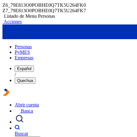
Z6_79E813O0POBHE0Q7TK5U264FK0
Z7_79E813O0POBHE0Q7TK5U264FK7
Listado de Menu Personas
Acciones
Personas
PyMES
Empresas
Español
/
Quechua
Abrir cuenta
Banca
Buscar