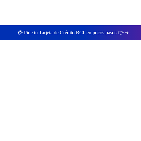
💳 Pide tu Tarjeta de Crédito BCP en pocos pasos 👉