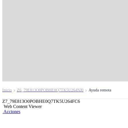
Ayuda Remota
Inicio
Z6_79E813O0POBHE0Q7TK5U264NJ0
Ayuda remota
Z7_79E813O0POBHE0Q7TK5U264FC6
Web Content Viewer
Acciones